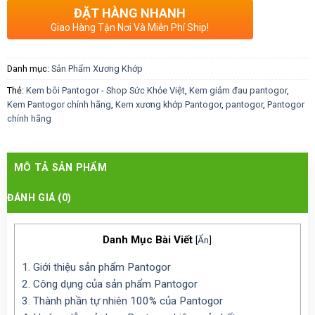
ĐẶT HÀNG NHANH
Giao Hàng Tận Nơi Và Miễn Phí Ship!
Danh mục:
Sản Phẩm Xương Khớp
Thẻ:
Kem bôi Pantogor - Shop Sức Khỏe Việt
,
Kem giảm đau pantogor
,
Kem Pantogor chính hãng
,
Kem xương khớp Pantogor
,
pantogor
,
Pantogor
chính hãng
MÔ TẢ SẢN PHẨM
ĐÁNH GIÁ (0)
Danh Mục Bài Viết
[
Ẩn
]
1.
Giới thiệu sản phẩm Pantogor
2.
Công dụng của sản phẩm Pantogor
3.
Thành phần tự nhiên 100% của Pantogor