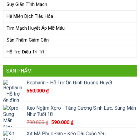
Suy Giãn Tĩnh Mạch
Hệ Miễn Dịch Tiêu Hóa
Tim Mạch Huyết Áp Mỡ Máu
Sản Phẩm Giảm Cân
Hỗ Trợ Điều Trị Trĩ
SẢN PHẨM
Bepharin - Hỗ Trợ Ổn Định Đường Huyết
560.000
₫
Kẹo Ngậm Xpro - Tăng Cường Sinh Lực, Sung Mãn
Như Tuổi 18
Giá
Giá
790.000
₫
590.000
₫
gốc
hiện
Xịt Mã Phục Đan - Kéo Dài Cuộc Yêu
là:
tại