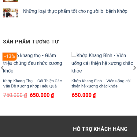
Những loại thực phẩm tốt cho người bị bệnh khớp
SẢN PHẨM TƯƠNG TỰ
-13%
Khớp Khang Thọ – Cải Thiện Các
Khớp Khang Bình – Viên uống cải
Vấn Đề Xương Khớp Hiệu Quả
thiện hệ xương chắc khỏe
Giá
Giá
750.000
₫
650.000
₫
650.000
₫
gốc
hiện
là:
tại
750.000 ₫.
là:
650.000 ₫.
HỖ TRỢ KHÁCH HÀNG