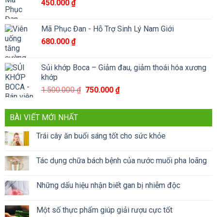
450.000
₫
790.000 ₫.
là:
590.000 ₫.
Mã Phục Đan - Hỗ Trợ Sinh Lý Nam Giới
680.000
₫
Sủi khớp Boca – Giảm đau, giảm thoái hóa xương
khớp
Giá
Giá
1.500.000
₫
750.000
₫
gốc
hiện
là:
tại
BÀI VIẾT MỚI NHẤT
1.500.000 ₫.
là:
750.000 ₫.
Trái cây ăn buổi sáng tốt cho sức khỏe
Tác dụng chữa bách bệnh của nước muối pha loãng
Những dấu hiệu nhận biết gan bị nhiễm độc
Một số thực phẩm giúp giải rượu cực tốt