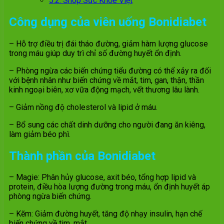
5.2.
Shop Sức Khỏe Việt
Công dụng của viên uống Bonidiabet
– Hỗ trợ điều trị đái tháo đường, giảm hàm lượng glucose
trong máu giúp duy trì chỉ số đường huyết ổn định.
– Phòng ngừa các biến chứng tiểu đường có thể xảy ra đối
với bệnh nhân như biến chứng về mắt, tim, gan, thận, thần
kinh ngoại biên, xơ vữa động mạch, vết thương lâu lành.
– Giảm nồng độ cholesterol và lipid ở máu.
– Bổ sung các chất dinh dưỡng cho người đang ăn kiêng,
làm giảm béo phì.
Thành phần của Bonidiabet
– Magie: Phân hủy glucose, axit béo, tổng hợp lipid và
protein, điều hòa lượng đường trong máu, ổn định huyết áp
phòng ngừa biến chứng.
– Kẽm: Giảm đường huyết, tăng độ nhạy insulin, hạn chế
biến chứng về tim, mắt.