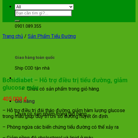
Hotline
0901.089.355
Trang chủ
/
Sản Phẩm Tiểu Đường
Giao hàng toàn quốc
Ship COD tận nhà
Giỏ hàng
Bonidiabet – Hỗ trợ điều trị tiểu đường, giảm
glucose máu
Chưa có sản phẩm trong giỏ hàng.
405.000
₫
Giỏ hàng
– Hỗ trợ điều trị đái tháo đường, giảm hàm lượng glucose
Chưa có sản phẩm trong giỏ hàng.
trong máu giúp duy trì chỉ số đường huyết ổn định.
– Phòng ngừa các biến chứng tiểu đường có thể xảy ra
– Giảm nồng độ cholesterol và lipid ở máu.