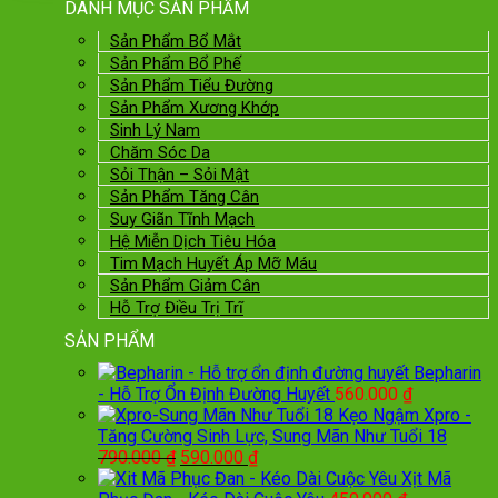
DANH MỤC SẢN PHẨM
Sản Phẩm Bổ Mắt
Sản Phẩm Bổ Phế
Sản Phẩm Tiểu Đường
Sản Phẩm Xương Khớp
Sinh Lý Nam
Chăm Sóc Da
Sỏi Thận – Sỏi Mật
Sản Phẩm Tăng Cân
Suy Giãn Tĩnh Mạch
Hệ Miễn Dịch Tiêu Hóa
Tim Mạch Huyết Áp Mỡ Máu
Sản Phẩm Giảm Cân
Hỗ Trợ Điều Trị Trĩ
SẢN PHẨM
Bepharin
- Hỗ Trợ Ổn Định Đường Huyết
560.000
₫
Kẹo Ngậm Xpro -
Tăng Cường Sinh Lực, Sung Mãn Như Tuổi 18
Giá
Giá
790.000
₫
590.000
₫
gốc
hiện
Xịt Mã