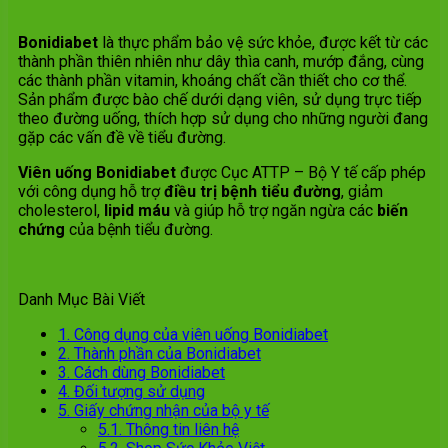
Bonidiabet
là thực phẩm bảo vệ sức khỏe, được kết từ các
thành phần thiên nhiên như dây thìa canh, mướp đắng, cùng
các thành phần vitamin, khoáng chất cần thiết cho cơ thể.
Sản phẩm được bào chế dưới dạng viên, sử dụng trực tiếp
theo đường uống, thích hợp sử dụng cho những người đang
gặp các vấn đề về tiểu đường.
Viên uống Bonidiabet
được Cục ATTP – Bộ Y tế cấp phép
với công dụng hỗ trợ
điều trị bệnh tiểu đường
, giảm
cholesterol,
lipid máu
và giúp hỗ trợ ngăn ngừa các
biến
chứng
của bệnh tiểu đường.
Danh Mục Bài Viết
1.
Công dụng của viên uống Bonidiabet
2.
Thành phần của Bonidiabet
3.
Cách dùng Bonidiabet
4.
Đối tượng sử dụng
5.
Giấy chứng nhận của bộ y tế
5.1.
Thông tin liên hệ