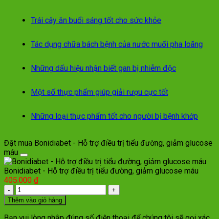
Trái cây ăn buổi sáng tốt cho sức khỏe
Tác dụng chữa bách bệnh của nước muối pha loãng
Những dấu hiệu nhận biết gan bị nhiễm độc
Một số thực phẩm giúp giải rượu cực tốt
Những loại thực phẩm tốt cho người bị bệnh khớp
Đặt mua Bonidiabet - Hỗ trợ điều trị tiểu đường, giảm glucose
máu
Bonidiabet - Hỗ trợ điều trị tiểu đường, giảm glucose máu
405.000
₫
Số
lượng
Thêm vào giỏ hàng
Bạn vui lòng nhập đúng số điện thoại để chúng tôi sẽ gọi xác