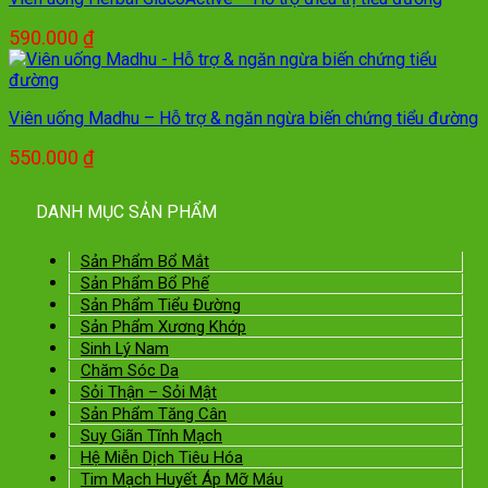
1.180.000 ₫.
là:
590.000 ₫.
590.000
₫
Viên uống Madhu – Hỗ trợ & ngăn ngừa biến chứng tiểu đường
550.000
₫
DANH MỤC SẢN PHẨM
Sản Phẩm Bổ Mắt
Sản Phẩm Bổ Phế
Sản Phẩm Tiểu Đường
Sản Phẩm Xương Khớp
Sinh Lý Nam
Chăm Sóc Da
Sỏi Thận – Sỏi Mật
Sản Phẩm Tăng Cân
Suy Giãn Tĩnh Mạch
Hệ Miễn Dịch Tiêu Hóa
Tim Mạch Huyết Áp Mỡ Máu