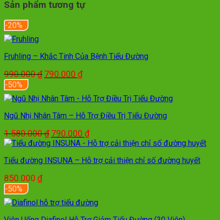
Sản phẩm tương tự
-20%
Fruhling – Khắc Tinh Của Bệnh Tiểu Đường
Giá
Giá
990.000
₫
790.000
₫
gốc
hiện
-50%
là:
tại
990.000 ₫.
là:
790.000 ₫.
Ngũ Nhị Nhân Tâm – Hỗ Trợ Điều Trị Tiểu Đường
Giá
Giá
1.580.000
₫
790.000
₫
gốc
hiện
là:
tại
Tiểu đường INSUNA – Hỗ trợ cải thiện chỉ số đường huyết
1.580.000 ₫.
là:
790.000 ₫.
850.000
₫
-50%
Viên Uống Diafinol Hỗ Trợ Giảm Tiểu Đường (30 Viên)