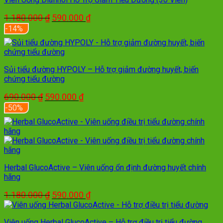
Giá
Giá
1.180.000
₫
590.000
₫
gốc
hiện
-14%
là:
tại
1.180.000 ₫.
là:
590.000 ₫.
Sủi tiểu đường HYPOLY – Hỗ trợ giảm đường huyết, biến
chứng tiểu đường
Giá
Giá
690.000
₫
590.000
₫
gốc
hiện
-50%
là:
tại
690.000 ₫.
là:
590.000 ₫.
Herbal GlucoActive – Viên uống ổn định đường huyết chính
hãng
Giá
Giá
1.180.000
₫
590.000
₫
gốc
hiện
là:
tại
Viên uống Herbal GlucoActive – Hỗ trợ điều trị tiểu đường