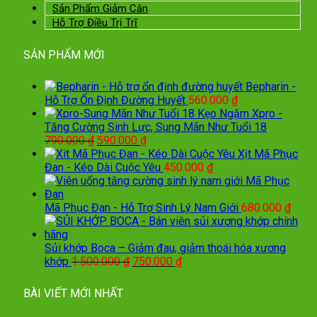
Sản Phẩm Giảm Cân
Hỗ Trợ Điều Trị Trĩ
SẢN PHẨM MỚI
Bepharin -
Hỗ Trợ Ổn Định Đường Huyết
560.000
₫
Kẹo Ngậm Xpro -
Tăng Cường Sinh Lực, Sung Mãn Như Tuổi 18
Giá
Giá
790.000
₫
590.000
₫
gốc
hiện
Xịt Mã Phục
là:
tại
Đan - Kéo Dài Cuộc Yêu
450.000
₫
790.000 ₫.
là:
590.000 ₫.
Mã Phục Đan - Hỗ Trợ Sinh Lý Nam Giới
680.000
₫
Sủi khớp Boca – Giảm đau, giảm thoái hóa xương
Giá
Giá
khớp
1.500.000
₫
750.000
₫
gốc
hiện
là:
tại
BÀI VIẾT MỚI NHẤT
1.500.000 ₫.
là:
750.000 ₫.