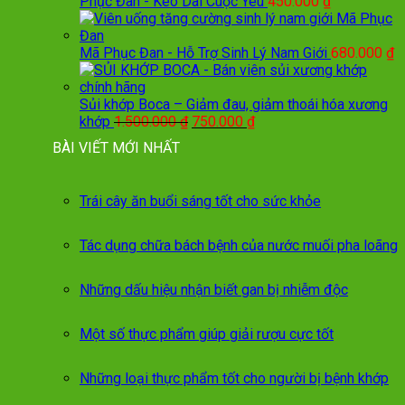
là:
tại
Phục Đan - Kéo Dài Cuộc Yêu
450.000
₫
790.000 ₫.
là:
590.000 ₫.
Mã Phục Đan - Hỗ Trợ Sinh Lý Nam Giới
680.000
₫
Sủi khớp Boca – Giảm đau, giảm thoái hóa xương
Giá
Giá
khớp
1.500.000
₫
750.000
₫
gốc
hiện
BÀI VIẾT MỚI NHẤT
là:
tại
1.500.000 ₫.
là:
750.000 ₫.
Trái cây ăn buổi sáng tốt cho sức khỏe
Tác dụng chữa bách bệnh của nước muối pha loãng
Những dấu hiệu nhận biết gan bị nhiễm độc
Một số thực phẩm giúp giải rượu cực tốt
Những loại thực phẩm tốt cho người bị bệnh khớp