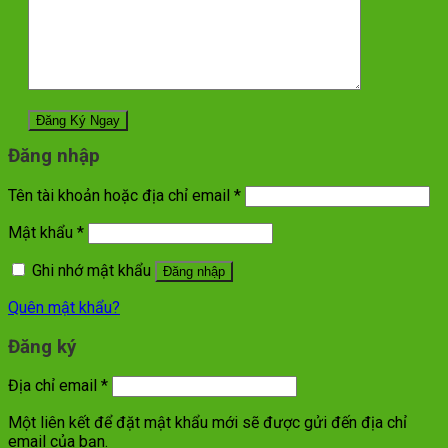
Đăng nhập
Tên tài khoản hoặc địa chỉ email
*
Mật khẩu
*
Ghi nhớ mật khẩu
Đăng nhập
Quên mật khẩu?
Đăng ký
Địa chỉ email
*
Một liên kết để đặt mật khẩu mới sẽ được gửi đến địa chỉ
email của bạn.