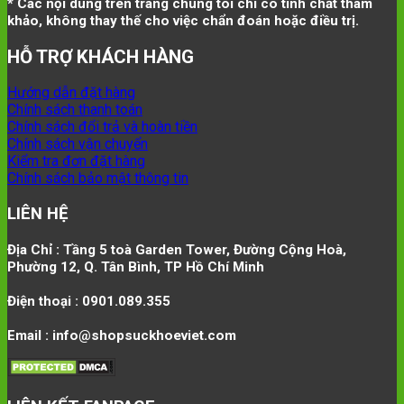
* Các nội dung trên trang chúng tôi chỉ có tính chất tham
khảo, không thay thế cho việc chẩn đoán hoặc điều trị.
HỖ TRỢ KHÁCH HÀNG
Hướng dẫn đặt hàng
Chính sách thanh toán
Chính sách đổi trả và hoàn tiền
Chính sách vận chuyển
Kiểm tra đơn đặt hàng
Chính sách bảo mật thông tin
LIÊN HỆ
Địa Chỉ : Tầng 5 toà Garden Tower, Đường Cộng Hoà,
Phường 12, Q. Tân Bình, TP Hồ Chí Minh
Điện thoại : 0901.089.355
Email : info@shopsuckhoeviet.com