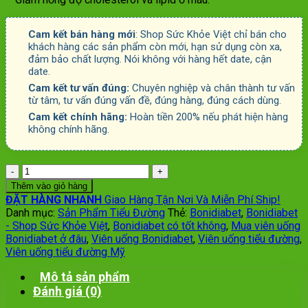
Cam kết bán hàng mới
: Shop Sức Khỏe Việt chỉ bán cho
khách hàng các sản phẩm còn mới, hạn sử dụng còn xa,
đảm bảo chất lượng. Nói không với hàng hết date, cận
date.
Cam kết tư vấn đúng:
Chuyên nghiệp và chân thành tư vấn
từ tâm, tư vấn đúng vấn đề, đúng hàng, đúng cách dùng.
Cam kết chính hãng:
Hoàn tiền 200% nếu phát hiện hàng
không chính hãng.
Số
lượng
Thêm vào giỏ hàng
ĐẶT HÀNG NHANH
Giao Hàng Tận Nơi Và Miễn Phí Ship!
Danh mục:
Sản Phẩm Tiểu Đường
Thẻ:
Bonidiabet
,
Bonidiabet
- Shop Sức Khỏe Việt
,
Bonidiabet có tốt không
,
Mua viên uống
Bonidiabet ở đâu
,
Viên uống Bonidiabet
,
Viên uống tiểu đường
,
Viên uống tiểu đường Mỹ
Mô tả sản phẩm
Đánh giá (0)