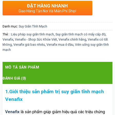
ĐẶT HÀNG NHANH
Giao Hàng Tận Nơi Và Miễn Phí Ship!
Danh mục:
Suy Giãn Tĩnh Mạch
Thẻ:
: Liệu pháp suy giãn tĩnh mạch
,
Suy giãn tĩnh mạch có mấy cấp độ
,
Venafix
,
Venafix - Shop Sức Khỏe Việt
,
Venafix chính hãng
,
Venafix có tốt
không
,
Venafix giá bao nhiêu
,
Venafix mua ở đâu
,
Viên uống suy giãn tĩnh
mạch
MÔ TẢ SẢN PHẨM
ĐÁNH GIÁ (0)
1.Giới thiệu sản phẩm trị suy giãn tĩnh mạch
Venafix
Venafix
là sản phẩm giúp giảm hiệu quả các triệu chứng