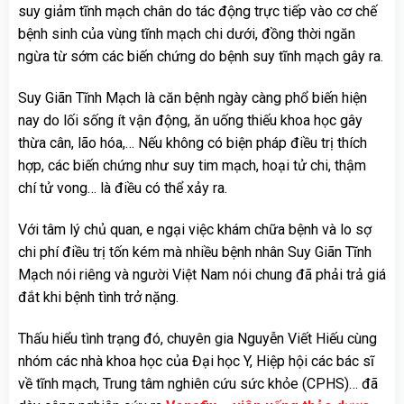
suy giảm tĩnh mạch chân do tác động trực tiếp vào cơ chế
bệnh sinh của vùng tĩnh mạch chi dưới, đồng thời ngăn
ngừa từ sớm các biến chứng do bệnh suy tĩnh mạch gây ra.
Suy Giãn Tĩnh Mạch là căn bệnh ngày càng phổ biến hiện
nay do lối sống ít vận động, ăn uống thiếu khoa học gây
thừa cân, lão hóa,… Nếu không có biện pháp điều trị thích
hợp, các biến chứng như suy tim mạch, hoại tử chi, thậm
chí tử vong… là điều có thể xảy ra.
Với tâm lý chủ quan, e ngại việc khám chữa bệnh và lo sợ
chi phí điều trị tốn kém mà nhiều bệnh nhân Suy Giãn Tĩnh
Mạch nói riêng và người Việt Nam nói chung đã phải trả giá
đắt khi bệnh tình trở nặng.
Thấu hiểu tình trạng đó, chuyên gia Nguyễn Viết Hiếu cùng
nhóm các nhà khoa học của Đại học Y, Hiệp hội các bác sĩ
về tĩnh mạch, Trung tâm nghiên cứu sức khỏe (CPHS)… đã