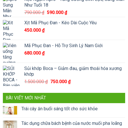
Như Tuổi 18
Giá
Giá
790.000
₫
590.000
₫
gốc
hiện
Xịt Mã Phục Đan - Kéo Dài Cuộc Yêu
là:
tại
450.000
₫
790.000 ₫.
là:
590.000 ₫.
Mã Phục Đan - Hỗ Trợ Sinh Lý Nam Giới
680.000
₫
Sủi khớp Boca – Giảm đau, giảm thoái hóa xương
khớp
Giá
Giá
1.500.000
₫
750.000
₫
gốc
hiện
là:
tại
BÀI VIẾT MỚI NHẤT
1.500.000 ₫.
là:
750.000 ₫.
Trái cây ăn buổi sáng tốt cho sức khỏe
Tác dụng chữa bách bệnh của nước muối pha loãng