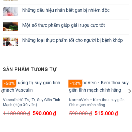
Những dấu hiệu nhận biết gan bị nhiễm độc
Một số thực phẩm giúp giải rượu cực tốt
Những loại thực phẩm tốt cho người bị bệnh khớp
SẢN PHẨM TƯƠNG TỰ
-50%
-13%
Vascalin Hỗ Trợ Trị Suy Giãn Tĩnh
NormoVein – Kem thoa suy giãn
Mạch (Hộp 30 viên)
tĩnh mạch chính hãng
Giá
Giá
Giá
Giá
1.180.000
₫
590.000
₫
590.000
₫
515.000
₫
gốc
hiện
gốc
hiện
là:
tại
là:
tại
1.180.000 ₫.
là:
590.000 ₫.
là: