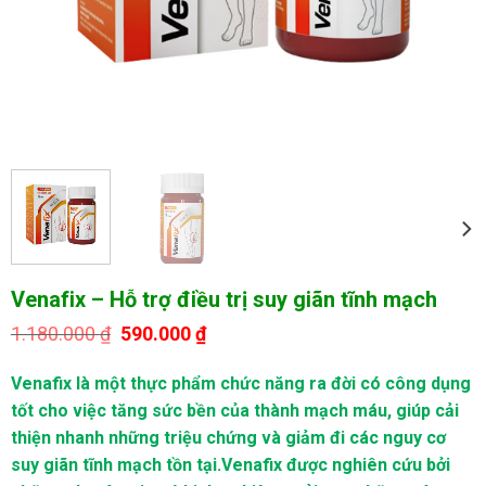
Venafix – Hỗ trợ điều trị suy giãn tĩnh mạch
Giá
Giá
1.180.000
₫
590.000
₫
gốc
hiện
là:
tại
Venafix là một thực phẩm chức năng ra đời có công dụng
1.180.000 ₫.
là:
590.000 ₫.
tốt cho việc tăng sức bền của thành mạch máu, giúp cải
thiện nhanh những triệu chứng và giảm đi các nguy cơ
suy giãn tĩnh mạch tồn tại.Venafix được nghiên cứu bởi