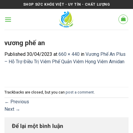
Skip
SHOP SỨC KHỎE VIỆT - UY TÍN - CHẤT LƯỢNG
to
content
vương phế an
Published
30/04/2023
at
660 × 440
in
Vương Phế An Plus
– Hỗ Trợ Điều Trị Viêm Phế Quản Viêm Họng Viêm Amidan
Trackbacks are closed, but you can
post a comment
.
←
Previous
Next
→
Để lại một bình luận