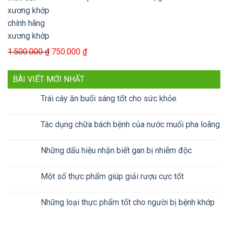
xương khớp
Giá
Giá
1.500.000
₫
750.000
₫
gốc
hiện
là:
tại
BÀI VIẾT MỚI NHẤT
1.500.000 ₫.
là:
Trái cây ăn buổi sáng tốt cho sức khỏe
750.000 ₫.
Tác dụng chữa bách bệnh của nước muối pha loãng
Những dấu hiệu nhận biết gan bị nhiễm độc
Một số thực phẩm giúp giải rượu cực tốt
Những loại thực phẩm tốt cho người bị bệnh khớp