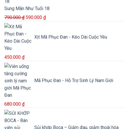
Sung Mãn Như Tuổi 18
Giá
Giá
790.000
₫
590.000
₫
gốc
hiện
là:
tại
Xịt Mã Phục Đan - Kéo Dài Cuộc Yêu
790.000 ₫.
là:
590.000 ₫.
450.000
₫
Mã Phục Đan - Hỗ Trợ Sinh Lý Nam Giới
680.000
₫
Sủi khớp Boca – Giảm đau, giảm thoái hóa