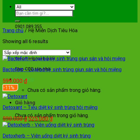
Hotline
0901.089.355
Trang chủ
/
Hệ Miễn Dịch Tiêu Hóa
Showing all 6 results
Giao hàng toàn quốc
Bactefort – Loại bỏ ký sinh trùng giun sán và hôi miệng
Ship COD tận nhà
Giỏ hàng
599.000
₫
-11%
Chưa có sản phẩm trong giỏ hàng.
Giỏ hàng
Detoxant – Tiêu diệt ký sinh trùng hôi miệng
Chưa có sản phẩm trong giỏ hàng.
Giá
Giá
590.000
₫
525.000
₫
gốc
hiện
là:
tại
Detoxherb – Viên uống diệt ký sinh trùng
590.000 ₫.
là: