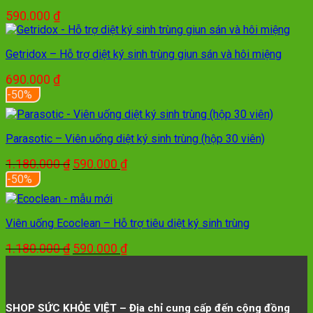
525.000 ₫.
590.000
₫
Getridox – Hỗ trợ diệt ký sinh trùng giun sán và hôi miệng
690.000
₫
-50%
Parasotic – Viên uống diệt ký sinh trùng (hộp 30 viên)
Giá
Giá
1.180.000
₫
590.000
₫
gốc
hiện
-50%
là:
tại
1.180.000 ₫.
là:
590.000 ₫.
Viên uống Ecoclean – Hỗ trợ tiêu diệt ký sinh trùng
Giá
Giá
1.180.000
₫
590.000
₫
gốc
hiện
là:
tại
1.180.000 ₫.
là:
590.000 ₫.
SHOP SỨC KHỎE VIỆT – Địa chỉ cung cấp đến cộng đồng