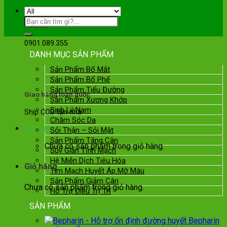
Hotline
0901.089.355
DANH MỤC SẢN PHẨM
Sản Phẩm Bổ Mắt
Sản Phẩm Bổ Phế
Sản Phẩm Tiểu Đường
Giao hàng toàn quốc
Sản Phẩm Xương Khớp
Sinh Lý Nam
Ship COD tận nhà
Chăm Sóc Da
Giỏ hàng
Sỏi Thận – Sỏi Mật
Sản Phẩm Tăng Cân
Chưa có sản phẩm trong giỏ hàng.
Suy Giãn Tĩnh Mạch
Hệ Miễn Dịch Tiêu Hóa
Giỏ hàng
Tim Mạch Huyết Áp Mỡ Máu
Sản Phẩm Giảm Cân
Chưa có sản phẩm trong giỏ hàng.
Hỗ Trợ Điều Trị Trĩ
SẢN PHẨM
Bepharin