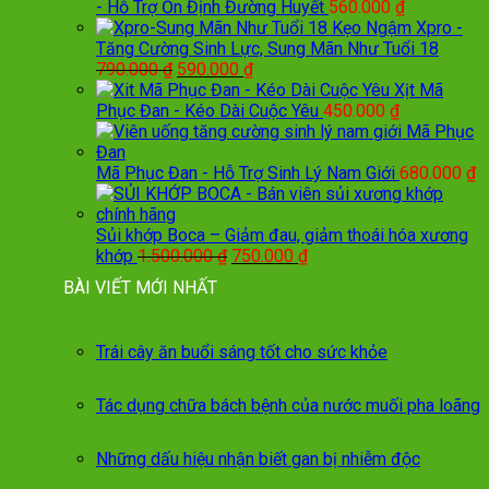
- Hỗ Trợ Ổn Định Đường Huyết
560.000
₫
Kẹo Ngậm Xpro -
Tăng Cường Sinh Lực, Sung Mãn Như Tuổi 18
Giá
Giá
790.000
₫
590.000
₫
gốc
hiện
Xịt Mã
là:
tại
Phục Đan - Kéo Dài Cuộc Yêu
450.000
₫
790.000 ₫.
là:
590.000 ₫.
Mã Phục Đan - Hỗ Trợ Sinh Lý Nam Giới
680.000
₫
Sủi khớp Boca – Giảm đau, giảm thoái hóa xương
Giá
Giá
khớp
1.500.000
₫
750.000
₫
gốc
hiện
BÀI VIẾT MỚI NHẤT
là:
tại
1.500.000 ₫.
là:
750.000 ₫.
Trái cây ăn buổi sáng tốt cho sức khỏe
Tác dụng chữa bách bệnh của nước muối pha loãng
Những dấu hiệu nhận biết gan bị nhiễm độc