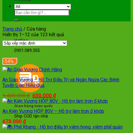
Toàn Quốc
Trang chủ
/
Cửa hàng
Hiển thị 1–12 của 123 kết quả
Hotline
0901.089.355
-54%
An Giáp Vương – Hỗ Trợ Điều Trị và Ngăn Ngừa Các Bệnh
Tuyến Giáp Hiệu Quả
Giá
Giá
1.400.000
₫
650.000
₫
gốc
hiện
là:
tại
Giao hàng toàn quốc
1.400.000 ₫.
là:
An Kiện Vương HỘP 80V – Hỗ trợ làm trơn ổ khớp
650.000 ₫.
Ship COD tận nhà
678.000
₫
Giỏ hàng