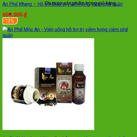
Chưa có sản phẩm trong giỏ hàng.
An Phế Khang – Hỗ trợ điều trị viêm họng, viêm phế quản
600.000
₫
-13%