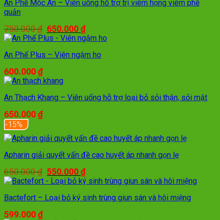
An Phế Mộc An – Viên uống hỗ trợ trị viêm họng viêm phế
quản
Giá
Giá
750.000
₫
650.000
₫
gốc
hiện
là:
tại
750.000 ₫.
là:
An Phế Plus – Viên ngậm ho
650.000 ₫.
600.000
₫
An Thạch Khang – Viên uống hỗ trợ loại bỏ sỏi thận, sỏi mật
650.000
₫
-15%
Apharin giải quyết vấn đề cao huyết áp nhanh gọn lẹ
Giá
Giá
650.000
₫
550.000
₫
gốc
hiện
là:
tại
650.000 ₫.
là:
Bactefort – Loại bỏ ký sinh trùng giun sán và hôi miệng
550.000 ₫.
599.000
₫