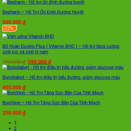
Bepharin – Hỗ Trợ Ổn Định Đường Huyết
560.000
₫
-25%
Bổ Hoàn Dương Plus ( Vitamin BHD ) – Hỗ trợ tăng cường
sinh lực và sinh lý nam
Giá
Giá
790.000
₫
590.000
₫
gốc
hiện
là:
tại
790.000 ₫.
là:
Bonidiabet – Hỗ trợ điều trị tiểu đường, giảm glucose máu
590.000 ₫.
405.000
₫
BoniVein – Hỗ Trợ Tăng Sức Bền Của Tĩnh Mạch
250.000
₫
1
2