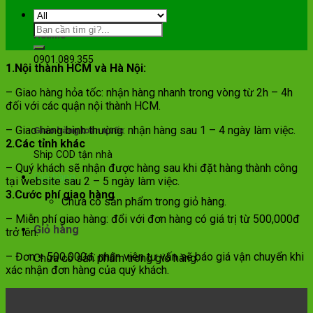
Hotline
0901.089.355
1.Nội thành HCM và Hà Nội:
– Giao hàng hỏa tốc: nhận hàng nhanh trong vòng từ 2h – 4h
đối với các quận nội thành HCM.
– Giao hàng bình thường: nhận hàng sau 1 – 4 ngày làm việc.
Giao hàng toàn quốc
2.Các tỉnh khác
Ship COD tận nhà
– Quý khách sẽ nhận được hàng sau khi đặt hàng thành công
Giỏ hàng
tại website sau 2 – 5 ngày làm việc.
3.Cước phí giao hàng
Chưa có sản phẩm trong giỏ hàng.
– Miễn phí giao hàng: đổi với đơn hàng có giá trị từ 500,000đ
Giỏ hàng
trở lên.
– Đơn < 500,000đ: nhân viên tư vấn sẽ báo giá vận chuyển khi
Chưa có sản phẩm trong giỏ hàng.
xác nhận đơn hàng của quý khách.