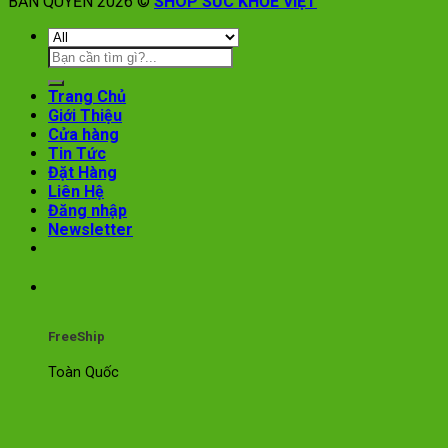
BẢN QUYỀN 2026 ©
SHOP SỨC KHỎE VIỆT
Trang Chủ
Giới Thiệu
Cửa hàng
Tin Tức
Đặt Hàng
Liên Hệ
Đăng nhập
Newsletter
FreeShip
Toàn Quốc