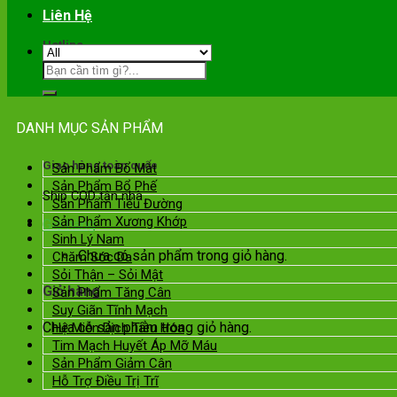
Liên Hệ
Hotline
0901.089.355
DANH MỤC SẢN PHẨM
Giao hàng toàn quốc
Sản Phẩm Bổ Mắt
Sản Phẩm Bổ Phế
Ship COD tận nhà
Sản Phẩm Tiểu Đường
Sản Phẩm Xương Khớp
Giỏ hàng
Sinh Lý Nam
Chưa có sản phẩm trong giỏ hàng.
Chăm Sóc Da
Sỏi Thận – Sỏi Mật
Giỏ hàng
Sản Phẩm Tăng Cân
Suy Giãn Tĩnh Mạch
Chưa có sản phẩm trong giỏ hàng.
Hệ Miễn Dịch Tiêu Hóa
Tim Mạch Huyết Áp Mỡ Máu
Sản Phẩm Giảm Cân
Hỗ Trợ Điều Trị Trĩ