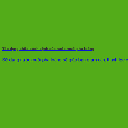
Tác dụng chữa bách bệnh của nước muối pha loãng
Sử dụng nước muối pha loãng sẽ giúp bạn giảm cân, thanh lọc cơ 