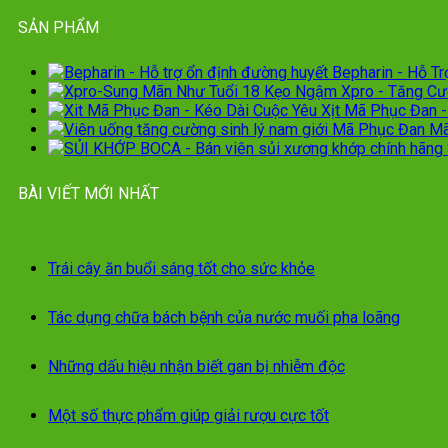
SẢN PHẨM
Bepharin - Hỗ T
Kẹo Ngậm Xpro - Tăng Cư
Xịt Mã Phục Đan -
Mã
BÀI VIẾT MỚI NHẤT
Trái cây ăn buổi sáng tốt cho sức khỏe
Tác dụng chữa bách bệnh của nước muối pha loãng
Những dấu hiệu nhận biết gan bị nhiễm độc
Một số thực phẩm giúp giải rượu cực tốt