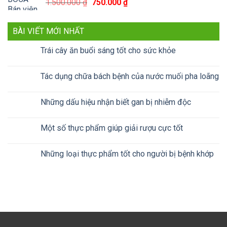
Giá
Giá
1.500.000
₫
750.000
₫
gốc
hiện
là:
tại
BÀI VIẾT MỚI NHẤT
1.500.000 ₫.
là:
750.000 ₫.
Trái cây ăn buổi sáng tốt cho sức khỏe
Tác dụng chữa bách bệnh của nước muối pha loãng
Những dấu hiệu nhận biết gan bị nhiễm độc
Một số thực phẩm giúp giải rượu cực tốt
Những loại thực phẩm tốt cho người bị bệnh khớp