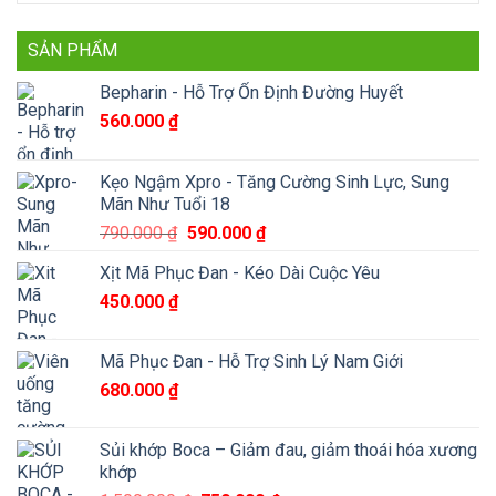
SẢN PHẨM
Bepharin - Hỗ Trợ Ổn Định Đường Huyết
560.000
₫
Kẹo Ngậm Xpro - Tăng Cường Sinh Lực, Sung
Mãn Như Tuổi 18
Giá
Giá
790.000
₫
590.000
₫
gốc
hiện
Xịt Mã Phục Đan - Kéo Dài Cuộc Yêu
là:
tại
450.000
₫
790.000 ₫.
là:
590.000 ₫.
Mã Phục Đan - Hỗ Trợ Sinh Lý Nam Giới
680.000
₫
Sủi khớp Boca – Giảm đau, giảm thoái hóa xương
khớp