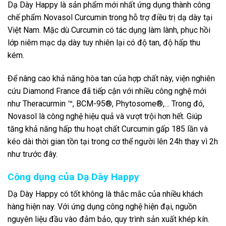
Dạ Dày Happy là sản phẩm mới nhất ứng dụng thành công
chế phẩm Novasol Curcumin trong hỗ trợ điều trị dạ dày tại
Việt Nam. Mặc dù Curcumin có tác dụng làm lành, phục hồi
lớp niêm mạc dạ dày tuy nhiên lại có độ tan, độ hấp thu
kém.
Để nâng cao khả năng hòa tan của hợp chất này, viện nghiên
cứu Diamond France đã tiếp cận với nhiều công nghệ mới
như Theracurmin ™, BCM-95®, Phytosome®,… Trong đó,
Novasol là công nghệ hiệu quả và vượt trội hơn hết. Giúp
tăng khả năng hấp thu hoạt chất Curcumin gấp 185 lần và
kéo dài thời gian tồn tại trong cơ thể người lên 24h thay vì 2h
như trước đây.
Công dụng của Dạ Dày Happy
Dạ Dày Happy có tốt không là thắc mắc của nhiều khách
hàng hiện nay. Với ứng dụng công nghệ hiện đại, nguồn
nguyên liệu đầu vào đảm bảo, quy trình sản xuất khép kín.