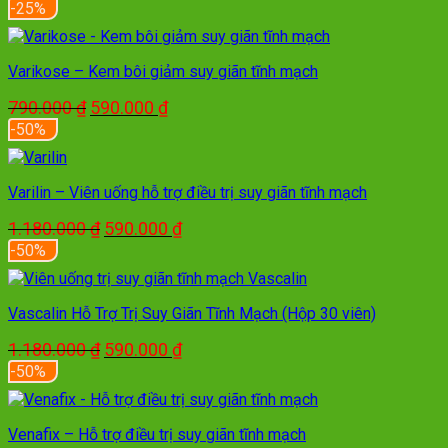
gốc
hiện
-25%
là:
tại
790.000 ₫.
là:
590.000 ₫.
Varikose – Kem bôi giảm suy giãn tĩnh mạch
Giá
Giá
790.000
₫
590.000
₫
gốc
hiện
-50%
là:
tại
790.000 ₫.
là:
590.000 ₫.
Varilin – Viên uống hỗ trợ điều trị suy giãn tĩnh mạch
Giá
Giá
1.180.000
₫
590.000
₫
gốc
hiện
-50%
là:
tại
1.180.000 ₫.
là:
590.000 ₫.
Vascalin Hỗ Trợ Trị Suy Giãn Tĩnh Mạch (Hộp 30 viên)
Giá
Giá
1.180.000
₫
590.000
₫
gốc
hiện
-50%
là:
tại
1.180.000 ₫.
là:
590.000 ₫.
Venafix – Hỗ trợ điều trị suy giãn tĩnh mạch