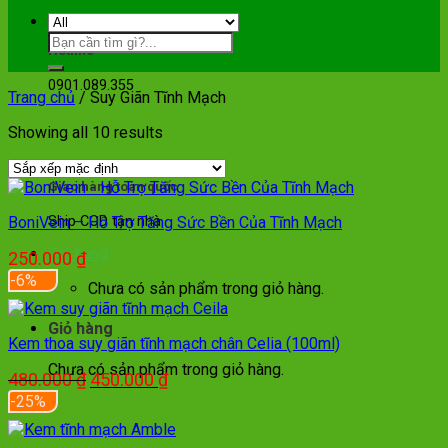
Hotline
0901.089.355
Trang chủ
/
Suy Giãn Tĩnh Mạch
Showing all 10 results
Giao hàng toàn quốc
BoniVein – Hỗ Trợ Tăng Sức Bền Của Tĩnh Mạch
Ship COD tận nhà
Giỏ hàng
250.000
₫
-6%
Chưa có sản phẩm trong giỏ hàng.
Giỏ hàng
Kem thoa suy giãn tĩnh mạch chân Celia (100ml)
Chưa có sản phẩm trong giỏ hàng.
Giá
Giá
480.000
₫
450.000
₫
gốc
hiện
-25%
là:
tại
480.000 ₫.
là: