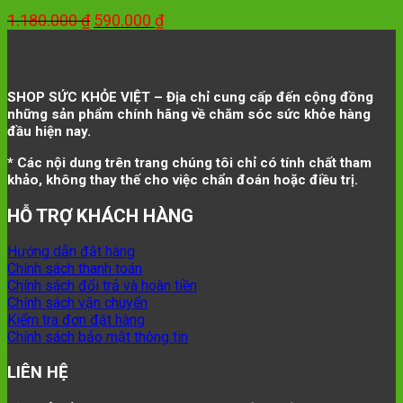
Giá
Giá
1.180.000
₫
590.000
₫
gốc
hiện
là:
tại
1.180.000 ₫.
là:
590.000 ₫.
SHOP SỨC KHỎE VIỆT – Địa chỉ cung cấp đến cộng đồng
những sản phẩm chính hãng về chăm sóc sức khỏe hàng
đầu hiện nay.
* Các nội dung trên trang chúng tôi chỉ có tính chất tham
khảo, không thay thế cho việc chẩn đoán hoặc điều trị.
HỖ TRỢ KHÁCH HÀNG
Hướng dẫn đặt hàng
Chính sách thanh toán
Chính sách đổi trả và hoàn tiền
Chính sách vận chuyển
Kiểm tra đơn đặt hàng
Chính sách bảo mật thông tin
LIÊN HỆ