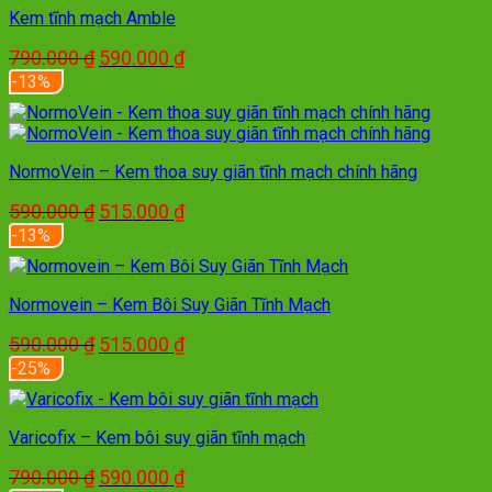
450.000 ₫.
Kem tĩnh mạch Amble
Giá
Giá
790.000
₫
590.000
₫
gốc
hiện
-13%
là:
tại
790.000 ₫.
là:
590.000 ₫.
NormoVein – Kem thoa suy giãn tĩnh mạch chính hãng
Giá
Giá
590.000
₫
515.000
₫
gốc
hiện
-13%
là:
tại
590.000 ₫.
là:
515.000 ₫.
Normovein – Kem Bôi Suy Giãn Tĩnh Mạch
Giá
Giá
590.000
₫
515.000
₫
gốc
hiện
-25%
là:
tại
590.000 ₫.
là:
515.000 ₫.
Varicofix – Kem bôi suy giãn tĩnh mạch
Giá
Giá
790.000
₫
590.000
₫