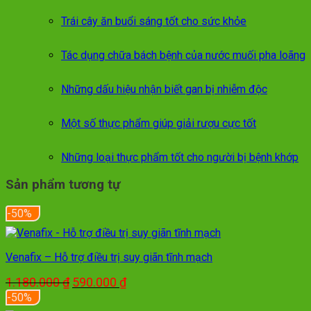
750.000 ₫.
Trái cây ăn buổi sáng tốt cho sức khỏe
Tác dụng chữa bách bệnh của nước muối pha loãng
Những dấu hiệu nhận biết gan bị nhiễm độc
Một số thực phẩm giúp giải rượu cực tốt
Những loại thực phẩm tốt cho người bị bệnh khớp
Sản phẩm tương tự
-50%
Venafix – Hỗ trợ điều trị suy giãn tĩnh mạch
Giá
Giá
1.180.000
₫
590.000
₫
gốc
hiện
-50%
là:
tại