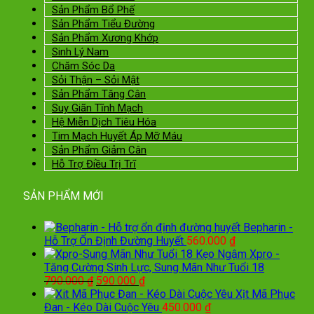
Sản Phẩm Bổ Phế
Sản Phẩm Tiểu Đường
Sản Phẩm Xương Khớp
Sinh Lý Nam
Chăm Sóc Da
Sỏi Thận – Sỏi Mật
Sản Phẩm Tăng Cân
Suy Giãn Tĩnh Mạch
Hệ Miễn Dịch Tiêu Hóa
Tim Mạch Huyết Áp Mỡ Máu
Sản Phẩm Giảm Cân
Hỗ Trợ Điều Trị Trĩ
SẢN PHẨM MỚI
Bepharin -
Hỗ Trợ Ổn Định Đường Huyết
560.000
₫
Kẹo Ngậm Xpro -
Tăng Cường Sinh Lực, Sung Mãn Như Tuổi 18
Giá
Giá
790.000
₫
590.000
₫
gốc
hiện
Xịt Mã Phục
là:
tại
Đan - Kéo Dài Cuộc Yêu
450.000
₫