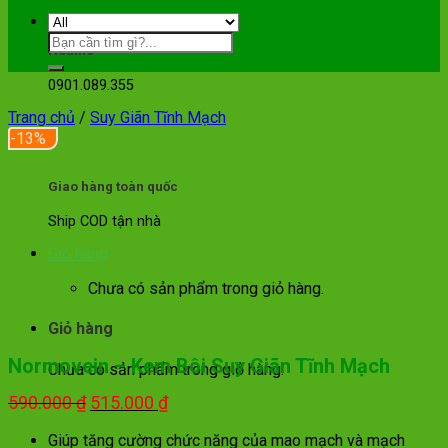
Hotline
0901.089.355
Trang chủ
/
Suy Giãn Tĩnh Mạch
-13%
Giao hàng toàn quốc
Ship COD tận nhà
Giỏ hàng
Chưa có sản phẩm trong giỏ hàng.
Giỏ hàng
Normovein – Kem Bôi Suy Giãn Tĩnh Mạch
Chưa có sản phẩm trong giỏ hàng.
Giá
Giá
590.000
₫
515.000
₫
gốc
hiện
Giúp tăng cường chức năng của mao mạch và mạch
là:
tại