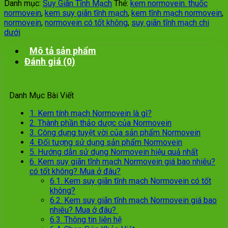
Danh mục:
Suy Giãn Tĩnh Mạch
Thẻ:
kem normovein. thuốc
normovein
,
kem suy giãn tĩnh mạch
,
kem tĩnh mạch normovein
,
normovein
,
normovein có tốt không
,
suy giãn tĩnh mạch chi
dưới
Mô tả sản phẩm
Đánh giá (0)
Danh Mục Bài Viết
1.
Kem tính mạch Normovein là gì?
2.
Thành phần thảo dược của Normovein
3.
Công dụng tuyệt vời của sản phẩm Normovein
4.
Đối tượng sử dụng sản phẩm Normovein
5.
Hướng dẫn sử dụng Normovein hiệu quả nhất
6.
Kem suy giãn tĩnh mạch Normovein giá bao nhiêu?
có tốt không? Mua ở đâu?
6.1.
Kem suy giãn tĩnh mạch Normovein có tốt
không?
6.2.
Kem suy giãn tĩnh mạch Normovein giá bao
nhiêu? Mua ở đâu?
6.3.
Thông tin liên hệ