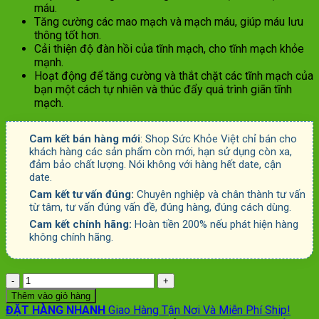
máu.
590.000 ₫.
là:
Tăng cường các mao mạch và mạch máu, giúp máu lưu
515.000 ₫.
thông tốt hơn.
Cải thiện độ đàn hồi của tĩnh mạch, cho tĩnh mạch khỏe
mạnh.
Hoạt động để tăng cường và thắt chặt các tĩnh mạch của
bạn một cách tự nhiên và thúc đẩy quá trình giãn tĩnh
mạch.
Cam kết bán hàng mới
: Shop Sức Khỏe Việt chỉ bán cho
khách hàng các sản phẩm còn mới, hạn sử dụng còn xa,
đảm bảo chất lượng. Nói không với hàng hết date, cận
date.
Cam kết tư vấn đúng:
Chuyên nghiệp và chân thành tư vấn
từ tâm, tư vấn đúng vấn đề, đúng hàng, đúng cách dùng.
Cam kết chính hãng:
Hoàn tiền 200% nếu phát hiện hàng
không chính hãng.
Số
lượng
Thêm vào giỏ hàng
ĐẶT HÀNG NHANH
Giao Hàng Tận Nơi Và Miễn Phí Ship!