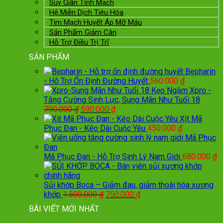
Suy Giãn Tĩnh Mạch
Hệ Miễn Dịch Tiêu Hóa
Tim Mạch Huyết Áp Mỡ Máu
Sản Phẩm Giảm Cân
Hỗ Trợ Điều Trị Trĩ
SẢN PHẨM
Bepharin
- Hỗ Trợ Ổn Định Đường Huyết
560.000
₫
Kẹo Ngậm Xpro -
Tăng Cường Sinh Lực, Sung Mãn Như Tuổi 18
Giá
Giá
790.000
₫
590.000
₫
gốc
hiện
Xịt Mã
là:
tại
Phục Đan - Kéo Dài Cuộc Yêu
450.000
₫
790.000 ₫.
là:
590.000 ₫.
Mã Phục Đan - Hỗ Trợ Sinh Lý Nam Giới
680.000
₫
Sủi khớp Boca – Giảm đau, giảm thoái hóa xương
Giá
Giá
khớp
1.500.000
₫
750.000
₫
gốc
hiện
BÀI VIẾT MỚI NHẤT
là:
tại
1.500.000 ₫.
là: