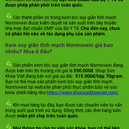
được phép phân phối trên toàn quốc.
Các thành phần có trong kem bôi suy giãn tĩnh mạch
Normovein được kiểm duyệt và sản xuất trên dây truyền
nhà máy đạt chuẩn GMP của Bộ Y Tế.
Cho đến nay, chưa
có phản hồi nào về tác dụng phụ của sản phẩm.
Kem suy giãn tĩnh mạch Normovein giá bao
nhiêu? Mua ở đâu?
Sản phẩm kem bôi suy giãn tĩnh mạch Normovein đang
được bán trên thị trường với giá là
590.000đ
. Shop Sức
Khỏe Việt đang bán với giá ưu đãi :
515.000đ/hộp 70gram
.
Bạn có thể mua sản phẩm kem bôi suy giãn tĩnh mạch
Normovein tại website phân phối thực phẩm bảo vệ sức
khỏe chính hãng như
https://www.shopsuckhoeviet.com/
Khi mua hàng tại đây, bạn được các chuyên viên tư vấn
trong suốt quá trình sử dụng. Đồng thời, các đơn hàng luôn
được
miễn phí ship trên toàn quốc.
Mọi thông tin cần tư vấn sức khỏe, bạn có thể liên