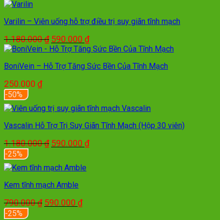
1.180.000 ₫.
là:
590.000 ₫.
Varilin – Viên uống hỗ trợ điều trị suy giãn tĩnh mạch
Giá
Giá
1.180.000
₫
590.000
₫
gốc
hiện
là:
tại
BoniVein – Hỗ Trợ Tăng Sức Bền Của Tĩnh Mạch
1.180.000 ₫.
là:
590.000 ₫.
250.000
₫
-50%
Vascalin Hỗ Trợ Trị Suy Giãn Tĩnh Mạch (Hộp 30 viên)
Giá
Giá
1.180.000
₫
590.000
₫
gốc
hiện
-25%
là:
tại
1.180.000 ₫.
là:
590.000 ₫.
Kem tĩnh mạch Amble
Giá
Giá
790.000
₫
590.000
₫
gốc
hiện
-25%