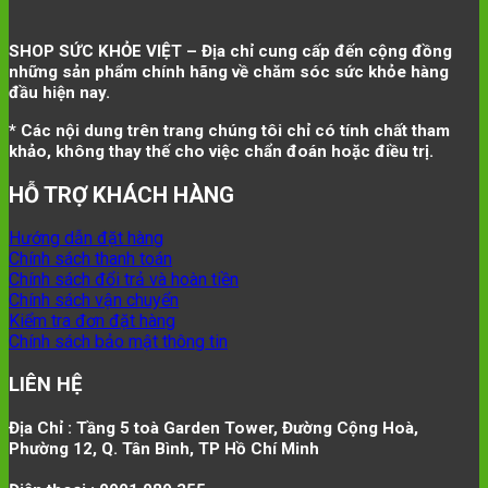
là:
tại
790.000 ₫.
là:
590.000 ₫.
SHOP SỨC KHỎE VIỆT – Địa chỉ cung cấp đến cộng đồng
những sản phẩm chính hãng về chăm sóc sức khỏe hàng
đầu hiện nay.
* Các nội dung trên trang chúng tôi chỉ có tính chất tham
khảo, không thay thế cho việc chẩn đoán hoặc điều trị.
HỖ TRỢ KHÁCH HÀNG
Hướng dẫn đặt hàng
Chính sách thanh toán
Chính sách đổi trả và hoàn tiền
Chính sách vận chuyển
Kiểm tra đơn đặt hàng
Chính sách bảo mật thông tin
LIÊN HỆ
Địa Chỉ : Tầng 5 toà Garden Tower, Đường Cộng Hoà,
Phường 12, Q. Tân Bình, TP Hồ Chí Minh