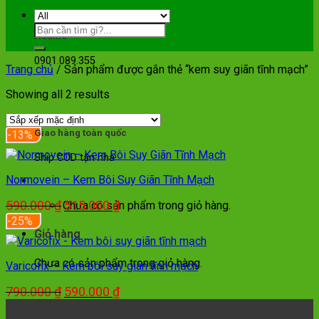
Hotline
0901.089.355
Trang chủ
/
Sản phẩm được gắn thẻ “kem suy giãn tĩnh mạch”
Showing all 2 results
Giao hàng toàn quốc
-13%
Ship COD tận nhà
Normovein – Kem Bôi Suy Giãn Tĩnh Mạch
Giỏ hàng
Giá
Giá
590.000
₫
515.000
₫
Chưa có sản phẩm trong giỏ hàng.
gốc
hiện
-25%
là:
tại
Giỏ hàng
590.000 ₫.
là:
Chưa có sản phẩm trong giỏ hàng.
515.000 ₫.
Varicofix – Kem bôi suy giãn tĩnh mạch
Giá
Giá
790.000
₫
590.000
₫
gốc
hiện