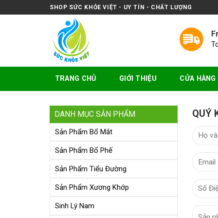
Skip
SHOP SỨC KHỎE VIỆT - UY TÍN - CHẤT LƯỢNG
to
content
F
T
TRANG CHỦ
GIỚI THIỆU
CỬA HÀNG
QUÝ 
DANH MỤC SẢN PHẨM
Sản Phẩm Bổ Mắt
Sản Phẩm Bổ Phế
Sản Phẩm Tiểu Đường
Sản Phẩm Xương Khớp
Sinh Lý Nam