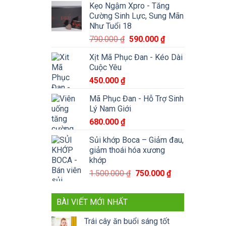
Kẹo Ngậm Xpro - Tăng
Cường Sinh Lực, Sung Mãn
Như Tuổi 18
Giá
Giá
790.000
₫
590.000
₫
gốc
hiện
Xịt Mã Phục Đan - Kéo Dài
là:
tại
Cuộc Yêu
790.000 ₫.
là:
450.000
₫
590.000 ₫.
Mã Phục Đan - Hỗ Trợ Sinh
Lý Nam Giới
680.000
₫
Sủi khớp Boca – Giảm đau,
giảm thoái hóa xương
khớp
Giá
Giá
1.500.000
₫
750.000
₫
gốc
hiện
là:
tại
BÀI VIẾT MỚI NHẤT
1.500.000 ₫.
là:
750.000 ₫.
Trái cây ăn buổi sáng tốt