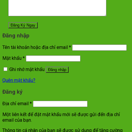
Đăng nhập
Tên tài khoản hoặc địa chỉ email
*
Mật khẩu
*
Ghi nhớ mật khẩu
Đăng nhập
Quên mật khẩu?
Đăng ký
Địa chỉ email
*
Một liên kết để đặt mật khẩu mới sẽ được gửi đến địa chỉ
email của bạn.
Thông tin cá nhân của bạn sẽ được sử dụng để tăng cường