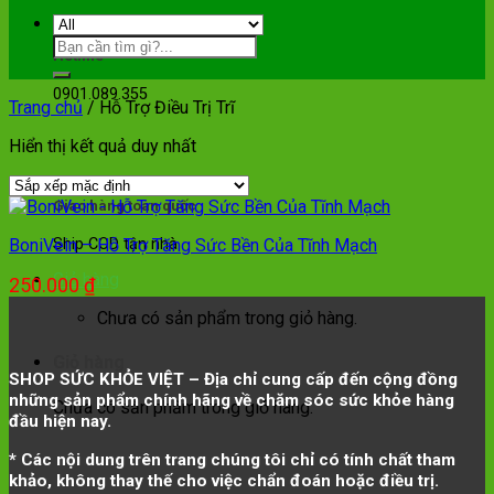
Hotline
0901.089.355
Trang chủ
/
Hỗ Trợ Điều Trị Trĩ
Hiển thị kết quả duy nhất
Giao hàng toàn quốc
BoniVein – Hỗ Trợ Tăng Sức Bền Của Tĩnh Mạch
Ship COD tận nhà
Giỏ hàng
250.000
₫
Chưa có sản phẩm trong giỏ hàng.
Giỏ hàng
SHOP SỨC KHỎE VIỆT – Địa chỉ cung cấp đến cộng đồng
những sản phẩm chính hãng về chăm sóc sức khỏe hàng
Chưa có sản phẩm trong giỏ hàng.
đầu hiện nay.
* Các nội dung trên trang chúng tôi chỉ có tính chất tham
khảo, không thay thế cho việc chẩn đoán hoặc điều trị.