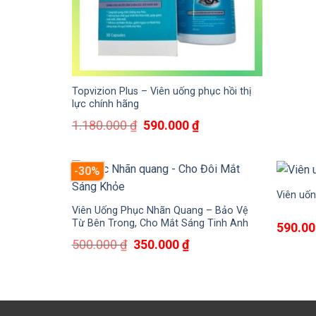
Topvizion Plus – Viên uống phục hồi thị
lực chính hãng
Giá
Giá
1.180.000
₫
590.000
₫
gốc
hiện
là:
tại
1.180.000 ₫.
là:
-30%
590.000 ₫.
Viên uốn
Viên Uống Phục Nhãn Quang – Bảo Vệ
Từ Bên Trong, Cho Mắt Sáng Tinh Anh
590.0
Giá
Giá
500.000
₫
350.000
₫
gốc
hiện
là:
tại
500.000 ₫.
là:
350.000 ₫.