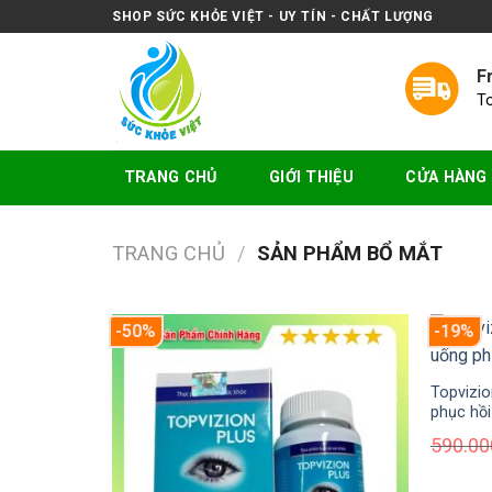
Skip
SHOP SỨC KHỎE VIỆT - UY TÍN - CHẤT LƯỢNG
to
content
F
T
TRANG CHỦ
GIỚI THIỆU
CỬA HÀNG
TRANG CHỦ
/
SẢN PHẨM BỔ MẮT
-50%
-19%
Topvizio
phục hồi
590.0