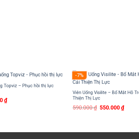
590.000 ₫.
là:
480.000 ₫.
-7%
g Topviz – Phục hồi thị lực
Viên Uống Visilite – Bổ Mắt Hỗ Tr
Thiện Thị Lực
00
₫
Giá
Giá
590.000
₫
550.000
₫
gốc
hiện
là:
tại
590.000 ₫.
là:
550.0