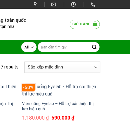
ng toàn quốc
GIỎ HÀNG
 tận nhà
 7 results
-50%
iện Thị
Viên uống Eyelab – Hỗ trợ cải thiện thị
lực hiệu quả
Giá
Giá
1.180.000
₫
590.000
₫
gốc
hiện
là:
tại