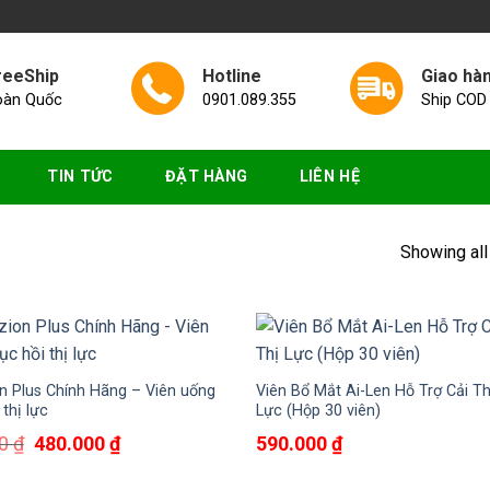
reeShip
Hotline
Giao hà
oàn Quốc
0901.089.355
Ship COD
TIN TỨC
ĐẶT HÀNG
LIÊN HỆ
Showing all
n Plus Chính Hãng – Viên uống
Viên Bổ Mắt Ai-Len Hỗ Trợ Cải Th
 thị lực
Lực (Hộp 30 viên)
Giá
Giá
00
₫
480.000
₫
590.000
₫
gốc
hiện
là:
tại