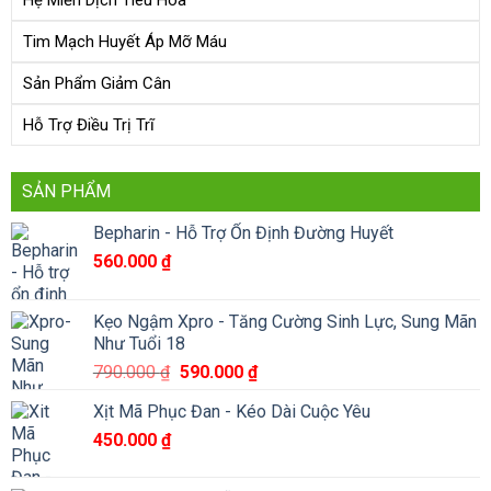
Hệ Miễn Dịch Tiêu Hóa
Tim Mạch Huyết Áp Mỡ Máu
Sản Phẩm Giảm Cân
Hỗ Trợ Điều Trị Trĩ
SẢN PHẨM
Bepharin - Hỗ Trợ Ổn Định Đường Huyết
560.000
₫
Kẹo Ngậm Xpro - Tăng Cường Sinh Lực, Sung Mãn
Như Tuổi 18
Giá
Giá
790.000
₫
590.000
₫
gốc
hiện
Xịt Mã Phục Đan - Kéo Dài Cuộc Yêu
là:
tại
450.000
₫
790.000 ₫.
là:
590.000 ₫.