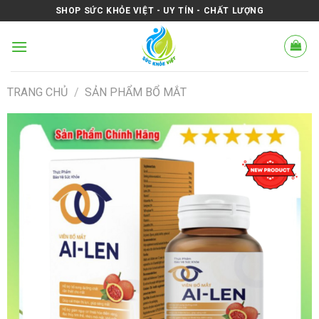
Skip
SHOP SỨC KHỎE VIỆT - UY TÍN - CHẤT LƯỢNG
to
content
TRANG CHỦ
/
SẢN PHẨM BỔ MẮT