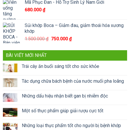
Mã Phục Đan - Hỗ Trợ Sinh Lý Nam Giới
680.000
₫
Sủi khớp Boca – Giảm đau, giảm thoái hóa xương
khớp
Giá
Giá
1.500.000
₫
750.000
₫
gốc
hiện
là:
tại
BÀI VIẾT MỚI NHẤT
1.500.000 ₫.
là:
750.000 ₫.
Trái cây ăn buổi sáng tốt cho sức khỏe
Tác dụng chữa bách bệnh của nước muối pha loãng
Những dấu hiệu nhận biết gan bị nhiễm độc
Một số thực phẩm giúp giải rượu cực tốt
Những loại thực phẩm tốt cho người bị bệnh khớp