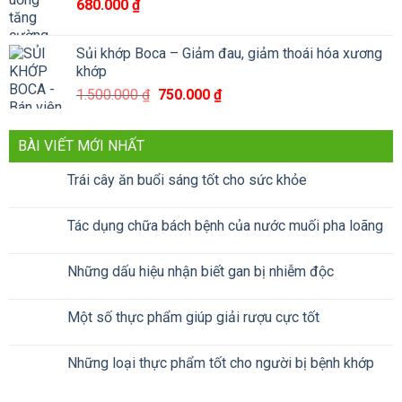
680.000
₫
Sủi khớp Boca – Giảm đau, giảm thoái hóa xương
khớp
Giá
Giá
1.500.000
₫
750.000
₫
gốc
hiện
là:
tại
BÀI VIẾT MỚI NHẤT
1.500.000 ₫.
là:
750.000 ₫.
Trái cây ăn buổi sáng tốt cho sức khỏe
Tác dụng chữa bách bệnh của nước muối pha loãng
Những dấu hiệu nhận biết gan bị nhiễm độc
Một số thực phẩm giúp giải rượu cực tốt
Những loại thực phẩm tốt cho người bị bệnh khớp