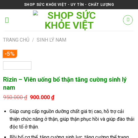
Skip
SHOP SỨC KHỎE VIỆT - UY TÍN - CHẤT LƯỢNG
to
content
TRANG CHỦ
/
SINH LÝ NAM
-5%
Rizin – Viên uống bổ thận tăng cường sinh lý
nam
Giá
Giá
950.000
₫
900.000
₫
gốc
hiện
là:
tại
Giúp cung cấp nguồn dưỡng chất giá trị cao, hỗ trợ cải
950.000 ₫.
là:
900.000 ₫.
thiện chức năng ở thận, giúp thận phục hồi và giúp đào thải
độc tố ở thận.
Bồi bổ cơ thể, tăng cường sinh lực, tăng cường thể trạng