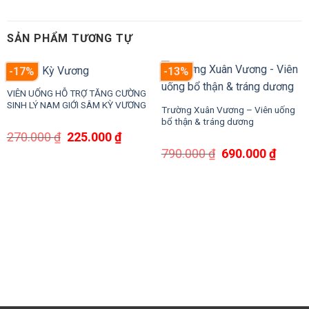
SẢN PHẨM TƯƠNG TỰ
-17%
-13%
VIÊN UỐNG HỖ TRỢ TĂNG CƯỜNG
SINH LÝ NAM GIỚI SÂM KỲ VƯƠNG
Trường Xuân Vương – Viên uống
bổ thận & tráng dương
Giá
Giá
270.000
₫
225.000
₫
gốc
hiện
Giá
Giá
790.000
₫
690.000
₫
là:
tại
gốc
hiện
270.000 ₫.
là:
là:
tại
225.000 ₫.
790.000 ₫.
là:
690.0