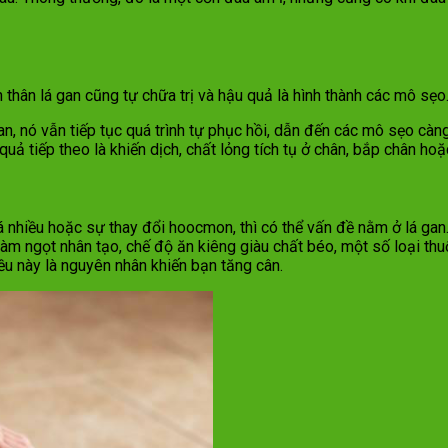
 thân lá gan cũng tự chữa trị và hậu quả là hình thành các mô sẹo
n, nó vẫn tiếp tục quá trình tự phục hồi, dẫn đến các mô sẹo càn
ả tiếp theo là khiến dịch, chất lỏng tích tụ ở chân, bắp chân ho
nhiều hoặc sự thay đổi hoocmon, thì có thể vấn đề nằm ở lá gan. B
làm ngọt nhân tạo, chế độ ăn kiêng giàu chất béo, một số loại th
iều này là nguyên nhân khiến bạn tăng cân.