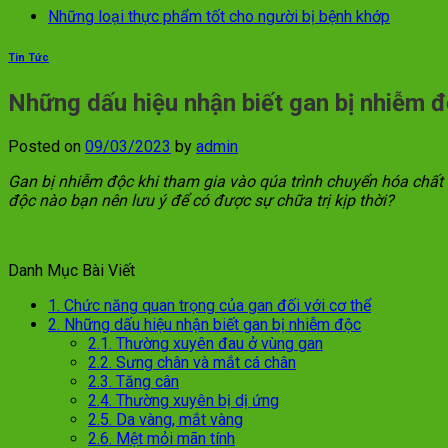
Những loại thực phẩm tốt cho người bị bệnh khớp
Tin Tức
Những dấu hiệu nhận biết gan bị nhiễm 
Posted on
09/03/2023
by
admin
Gan bị nhiễm độc khi tham gia vào qúa trình chuyển hóa chất 
độc nào bạn nên lưu ý để có được sự chữa trị kịp thời?
Danh Mục Bài Viết
1.
Chức năng quan trọng của gan đối với cơ thể
2.
Những dấu hiệu nhận biết gan bị nhiễm độc
2.1.
Thường xuyên đau ở vùng gan
2.2.
Sưng chân và mắt cá chân
2.3.
Tăng cân
2.4.
Thường xuyên bị dị ứng
2.5.
Da vàng, mắt vàng
2.6.
Mệt mỏi mãn tính