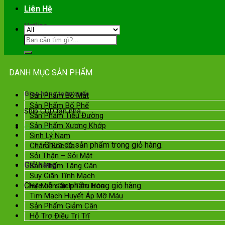
Liên Hệ
Hotline
0901.089.355
DANH MỤC SẢN PHẨM
Giao hàng toàn quốc
Sản Phẩm Bổ Mắt
Sản Phẩm Bổ Phế
Ship COD tận nhà
Sản Phẩm Tiểu Đường
Sản Phẩm Xương Khớp
Giỏ hàng
Sinh Lý Nam
Chưa có sản phẩm trong giỏ hàng.
Chăm Sóc Da
Sỏi Thận – Sỏi Mật
Giỏ hàng
Sản Phẩm Tăng Cân
Suy Giãn Tĩnh Mạch
Chưa có sản phẩm trong giỏ hàng.
Hệ Miễn Dịch Tiêu Hóa
Tim Mạch Huyết Áp Mỡ Máu
Sản Phẩm Giảm Cân
Hỗ Trợ Điều Trị Trĩ