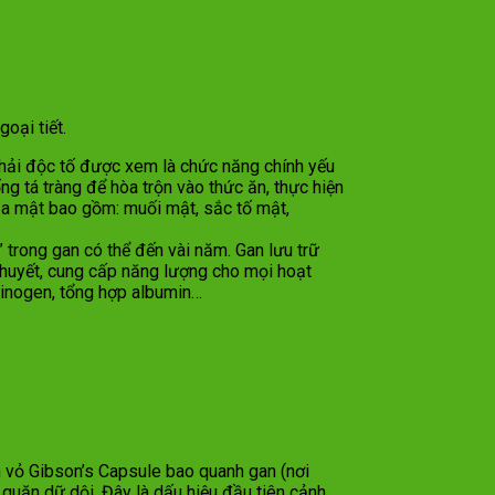
oại tiết.
hải độc tố được xem là chức năng chính yếu
g tá tràng để hòa trộn vào thức ăn, thực hiện
 của mật bao gồm: muối mật, sắc tố mật,
” trong gan có thể đến vài năm. Gan lưu trữ
huyết, cung cấp năng lượng cho mọi hoạt
sinogen, tổng hợp albumin…
n vỏ Gibson’s Capsule bao quanh gan (nơi
quặn dữ dội. Đây là dấu hiệu đầu tiên cảnh