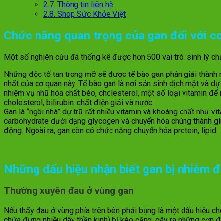
2.7.
Thông tin liên hệ
2.8.
Shop Sức Khỏe Việt
Chức năng quan trọng của gan đối với cơ
Một số nghiên cứu đã thống kê được hơn 500 vai trò, sinh lý chức
Những độc tố tan trong mỡ sẽ được tế bào gan phân giải thành
nhất của cơ quan này. Tế bào gan là nơi sản sinh dịch mật và dự
nhiệm vụ nhũ hóa chất béo, cholesterol, một số loại vitamin để 
cholesterol, bilirubin, chất điện giải và nước.
Gan là “ngôi nhà” dự trữ rất nhiều vitamin và khoáng chất như vi
carbohydrate dưới dạng glycogen và chuyển hóa chúng thành gl
động. Ngoài ra, gan còn có chức năng chuyển hóa protein, lipi
Những dấu hiệu nhận biết gan bị nhiễm 
Thường xuyên đau ở vùng gan
Nếu thấy đau ở vùng phía trên bên phải bụng là một dấu hiệu ch
chứa đựng nhiều dây thần kinh) bị kéo căng, gây ra những cơn đ