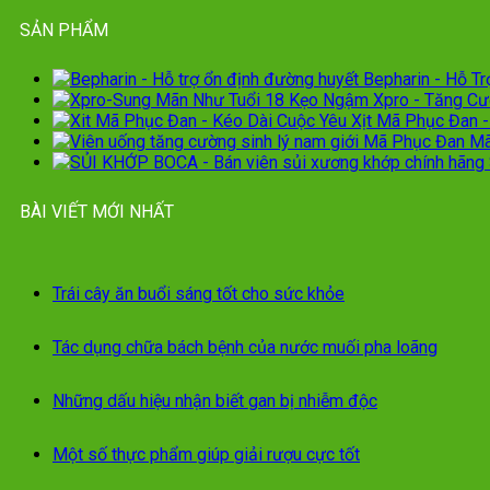
SẢN PHẨM
Bepharin - Hỗ T
Kẹo Ngậm Xpro - Tăng Cư
Xịt Mã Phục Đan -
Mã
BÀI VIẾT MỚI NHẤT
Trái cây ăn buổi sáng tốt cho sức khỏe
Tác dụng chữa bách bệnh của nước muối pha loãng
Những dấu hiệu nhận biết gan bị nhiễm độc
Một số thực phẩm giúp giải rượu cực tốt