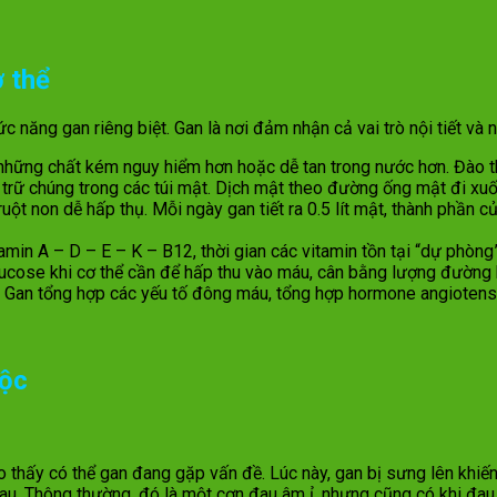
 thể
 năng gan riêng biệt. Gan là nơi đảm nhận cả vai trò nội tiết và ng
 những chất kém nguy hiểm hơn hoặc dễ tan trong nước hơn. Đào t
 trữ chúng trong các túi mật. Dịch mật theo đường ống mật đi xuốn
ruột non dễ hấp thụ. Mỗi ngày gan tiết ra 0.5 lít mật, thành phần
tamin A – D – E – K – B12, thời gian các vitamin tồn tại “dự phòng
ucose khi cơ thể cần để hấp thu vào máu, cân bằng lượng đường 
d… Gan tổng hợp các yếu tố đông máu, tổng hợp hormone angioten
độc
o thấy có thể gan đang gặp vấn đề. Lúc này, gan bị sưng lên khiế
au. Thông thường, đó là một cơn đau âm ỉ, nhưng cũng có khi đau 