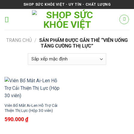
Skip
SHOP SỨC KHỎE VIỆT - UY TÍN - CHẤT LƯỢNG
to
content
TRANG CHỦ
/
SẢN PHẨM ĐƯỢC GẮN THẺ “VIÊN UỐNG
TĂNG CƯỜNG THỊ LỰC”
Viên Bổ Mắt Ai-Len Hỗ Trợ Cải
Thiện Thị Lực (Hộp 30 viên)
590.000
₫