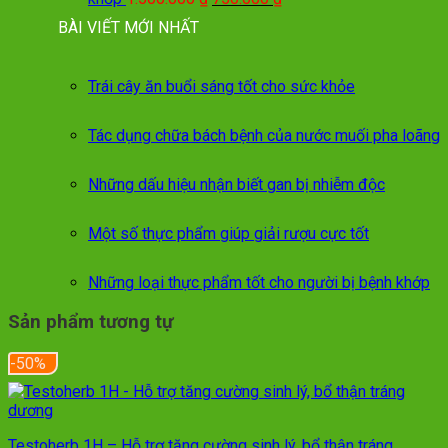
gốc
hiện
BÀI VIẾT MỚI NHẤT
là:
tại
1.500.000 ₫.
là:
750.000 ₫.
Trái cây ăn buổi sáng tốt cho sức khỏe
Tác dụng chữa bách bệnh của nước muối pha loãng
Những dấu hiệu nhận biết gan bị nhiễm độc
Một số thực phẩm giúp giải rượu cực tốt
Những loại thực phẩm tốt cho người bị bệnh khớp
Sản phẩm tương tự
-50%
Testoherb 1H – Hỗ trợ tăng cường sinh lý, bổ thận tráng