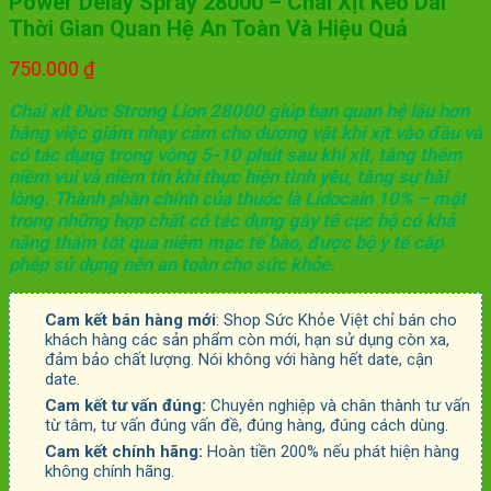
Power Delay Spray 28000 – Chai Xịt Kéo Dài
Thời Gian Quan Hệ An Toàn Và Hiệu Quả
750.000
₫
Chai xịt Đức Strong Lion 28000 giúp bạn quan hệ lâu hơn
bằng việc giảm nhạy cảm cho dương vật khi xịt vào đầu và
có tác dụng trong vòng 5-10 phút sau khi xịt, tăng thêm
niềm vui và niềm tin khi thực hiện tình yêu, tăng sự hài
lòng. Thành phần chính của thuốc là Lidocain 10% – một
trong những hợp chất có tác dụng gây tê cục bộ có khả
năng thấm tốt qua niêm mạc tế bào, được bộ y tế cấp
phép sử dụng nên an toàn cho sức khỏe.
Cam kết bán hàng mới
: Shop Sức Khỏe Việt chỉ bán cho
khách hàng các sản phẩm còn mới, hạn sử dụng còn xa,
đảm bảo chất lượng. Nói không với hàng hết date, cận
date.
Cam kết tư vấn đúng:
Chuyên nghiệp và chân thành tư vấn
từ tâm, tư vấn đúng vấn đề, đúng hàng, đúng cách dùng.
Cam kết chính hãng:
Hoàn tiền 200% nếu phát hiện hàng
không chính hãng.