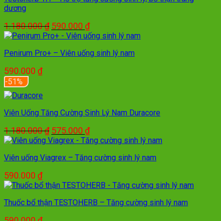
dương
Giá
Giá
1.180.000
₫
590.000
₫
gốc
hiện
là:
tại
Penirum Pro+ – Viên uống sinh lý nam
1.180.000 ₫.
là:
590.000 ₫.
590.000
₫
-51%
Viên Uống Tăng Cường Sinh Lý Nam Duracore
Giá
Giá
1.180.000
₫
575.000
₫
gốc
hiện
là:
tại
Viên uống Viagrex – Tăng cường sinh lý nam
1.180.000 ₫.
là:
575.000 ₫.
590.000
₫
Thuốc bổ thận TESTOHERB – Tăng cường sinh lý nam
590.000
₫