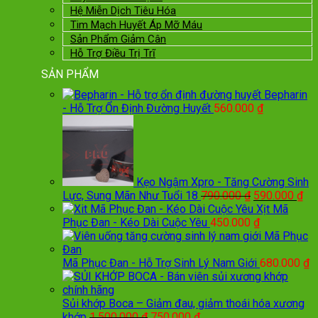
Hệ Miễn Dịch Tiêu Hóa
Tim Mạch Huyết Áp Mỡ Máu
Sản Phẩm Giảm Cân
Hỗ Trợ Điều Trị Trĩ
SẢN PHẨM
Bepharin
- Hỗ Trợ Ổn Định Đường Huyết
560.000
₫
Kẹo Ngậm Xpro - Tăng Cường Sinh
Giá
Giá
Lực, Sung Mãn Như Tuổi 18
790.000
₫
590.000
₫
gốc
hiệ
Xịt Mã
là:
tại
Phục Đan - Kéo Dài Cuộc Yêu
450.000
₫
790.000 ₫.
là:
590
Mã Phục Đan - Hỗ Trợ Sinh Lý Nam Giới
680.000
₫
Sủi khớp Boca – Giảm đau, giảm thoái hóa xương
Giá
Giá
khớp
1.500.000
₫
750.000
₫