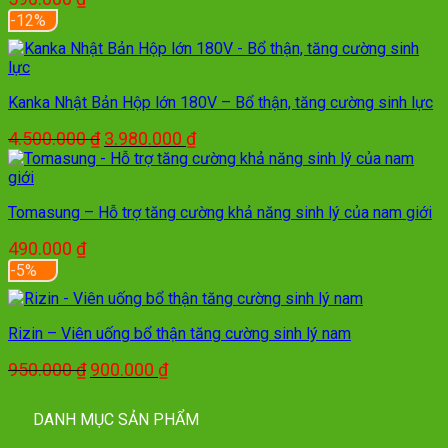
-12%
Kanka Nhật Bản Hộp lớn 180V – Bổ thận, tăng cường sinh lực
Giá
Giá
4.500.000
₫
3.980.000
₫
gốc
hiện
là:
tại
4.500.000 ₫.
là:
Tomasung – Hỗ trợ tăng cường khả năng sinh lý của nam giới
3.980.000 ₫.
490.000
₫
-5%
Rizin – Viên uống bổ thận tăng cường sinh lý nam
Giá
Giá
950.000
₫
900.000
₫
gốc
hiện
là:
tại
DANH MỤC SẢN PHẨM
950.000 ₫.
là: