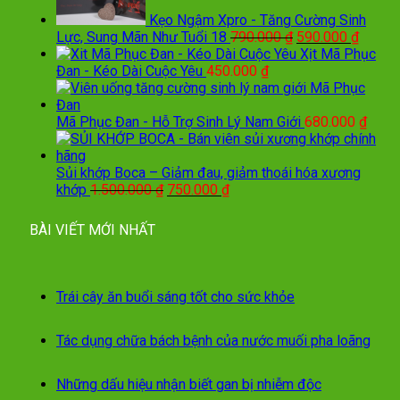
Kẹo Ngậm Xpro - Tăng Cường Sinh
Giá
Giá
Lực, Sung Mãn Như Tuổi 18
790.000
₫
590.000
₫
gốc
hiện
Xịt Mã Phục
là:
tại
Đan - Kéo Dài Cuộc Yêu
450.000
₫
790.000 ₫.
là:
590.00
Mã Phục Đan - Hỗ Trợ Sinh Lý Nam Giới
680.000
₫
Sủi khớp Boca – Giảm đau, giảm thoái hóa xương
Giá
Giá
khớp
1.500.000
₫
750.000
₫
gốc
hiện
là:
tại
BÀI VIẾT MỚI NHẤT
1.500.000 ₫.
là:
750.000 ₫.
Trái cây ăn buổi sáng tốt cho sức khỏe
Tác dụng chữa bách bệnh của nước muối pha loãng
Những dấu hiệu nhận biết gan bị nhiễm độc