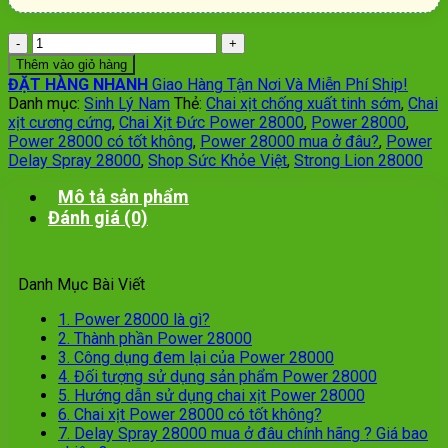
Số
lượng
Thêm vào giỏ hàng
ĐẶT HÀNG NHANH
Giao Hàng Tận Nơi Và Miễn Phí Ship!
Danh mục:
Sinh Lý Nam
Thẻ:
Chai xịt chống xuất tinh sớm
,
Chai
xịt cương cứng
,
Chai Xịt Đức Power 28000
,
Power 28000
,
Power 28000 có tốt không
,
Power 28000 mua ở đâu?
,
Power
Delay Spray 28000
,
Shop Sức Khỏe Việt
,
Strong Lion 28000
Mô tả sản phẩm
Đánh giá (0)
Danh Mục Bài Viết
1.
Power 28000 là gì?
2.
Thành phần Power 28000
3.
Công dụng đem lại của Power 28000
4.
Đối tượng sử dụng sản phẩm Power 28000
5.
Hướng dẫn sử dụng chai xịt Power 28000
6.
Chai xịt Power 28000 có tốt không?
7.
Delay Spray 28000 mua ở đâu chính hãng ? Giá bao