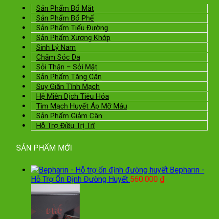
900.000 ₫.
Sản Phẩm Bổ Mắt
Sản Phẩm Bổ Phế
Sản Phẩm Tiểu Đường
Sản Phẩm Xương Khớp
Sinh Lý Nam
Chăm Sóc Da
Sỏi Thận – Sỏi Mật
Sản Phẩm Tăng Cân
Suy Giãn Tĩnh Mạch
Hệ Miễn Dịch Tiêu Hóa
Tim Mạch Huyết Áp Mỡ Máu
Sản Phẩm Giảm Cân
Hỗ Trợ Điều Trị Trĩ
SẢN PHẨM MỚI
Bepharin -
Hỗ Trợ Ổn Định Đường Huyết
560.000
₫