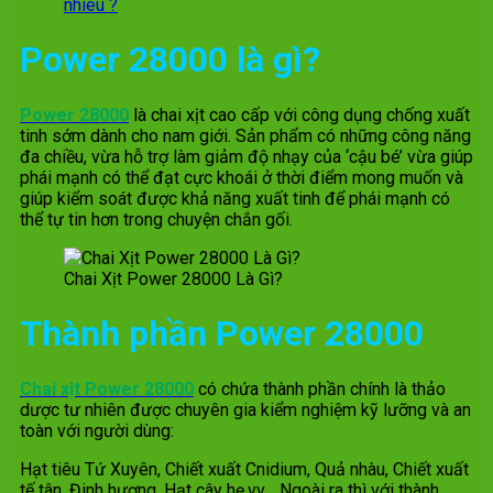
nhiêu ?
Power 28000 là gì?
Power 28000
là chai xịt cao cấp với công dụng chống xuất
tinh sớm dành cho nam giới. Sản phẩm có những công năng
đa chiều, vừa hỗ trợ làm giảm độ nhạy của ‘cậu bé’ vừa giúp
phái mạnh có thể đạt cực khoái ở thời điểm mong muốn và
giúp kiểm soát được khả năng xuất tinh để phái mạnh có
thể tự tin hơn trong chuyện chắn gối.
Chai Xịt Power 28000 Là Gì?
Thành phần Power 28000
Chai xịt Power 28000
có chứa thành phần chính là thảo
dược tư nhiên được chuyên gia kiểm nghiệm kỹ lưỡng và an
toàn với người dùng:
Hạt tiêu Tứ Xuyên, Chiết xuất Cnidium, Quả nhàu, Chiết xuất
tế tân, Đinh hương, Hạt cây hẹ,vv… Ngoài ra thì với thành