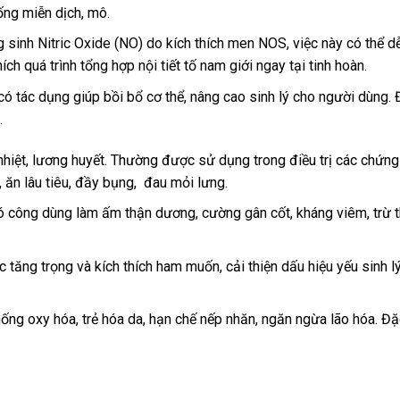
ống miễn dịch, mô.
g sinh Nitric Oxide (NO) do kích thích men NOS, việc này có thể d
h quá trình tổng hợp nội tiết tố nam giới ngay tại tinh hoàn.
có tác dụng giúp bồi bổ cơ thể, nâng cao sinh lý cho người dùng.
.
h nhiệt, lương huyết. Thường được sử dụng trong điều trị các chứn
, ăn lâu tiêu, đầy bụng, đau mỏi lưng.
 có công dùng làm ấm thận dương, cường gân cốt, kháng viêm, trừ 
c tăng trọng và kích thích ham muốn, cải thiện dấu hiệu yếu sinh l
ống oxy hóa, trẻ hóa da, hạn chế nếp nhăn, ngăn ngừa lão hóa. Đặ