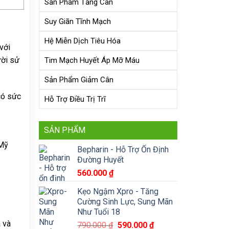
Sản Phẩm Tăng Cân
Suy Giãn Tĩnh Mạch
Hệ Miễn Dịch Tiêu Hóa
với
ời sử
Tim Mạch Huyết Áp Mỡ Máu
Sản Phẩm Giảm Cân
có sức
Hỗ Trợ Điều Trị Trĩ
SẢN PHẨM
 Mỹ
Bepharin - Hỗ Trợ Ổn Định
Đường Huyết
560.000
₫
Kẹo Ngậm Xpro - Tăng
Cường Sinh Lực, Sung Mãn
Như Tuổi 18
á và
Giá
Giá
790.000
₫
590.000
₫