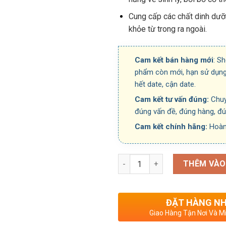
Cung cấp các chất dinh dưỡ
khỏe từ trong ra ngoài.
Cam kết bán hàng mới
: S
phẩm còn mới, hạn sử dụng
hết date, cận date.
Cam kết tư vấn đúng:
Chuy
đúng vấn đề, đúng hàng, đ
Cam kết chính hãng:
Hoàn
Số lượng
THÊM VÀO
ĐẶT HÀNG N
Giao Hàng Tận Nơi Và Mi