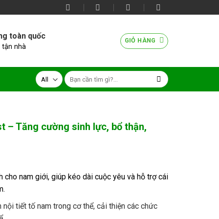
ng toàn quốc
GIỎ HÀNG
 tận nhà
t – Tăng cường sinh lực, bổ thận,
cho nam giới, giúp kéo dài cuộc yêu và hỗ trợ cái
000 ₫.
m.
 nội tiết tố nam trong cơ thể, cải thiện các chức
ể.