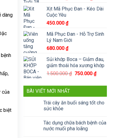
gốc
hiện
Xịt Mã Phục Đan - Kéo Dài
là:
tại
Cuộc Yêu
ễ dàng
790.000 ₫.
là:
450.000
₫
590.000 ₫.
 Đặc
Mã Phục Đan - Hỗ Trợ Sinh
Lý Nam Giới
680.000
₫
g bệnh
Sủi khớp Boca – Giảm đau,
giảm thoái hóa xương khớp
Giá
Giá
1.500.000
₫
750.000
₫
thấp,
gốc
hiện
là:
tại
BÀI VIẾT MỚI NHẤT
ý của
1.500.000 ₫.
là:
750.000 ₫.
Trái cây ăn buổi sáng tốt cho
sức khỏe
c biệt
Tác dụng chữa bách bệnh của
nước muối pha loãng