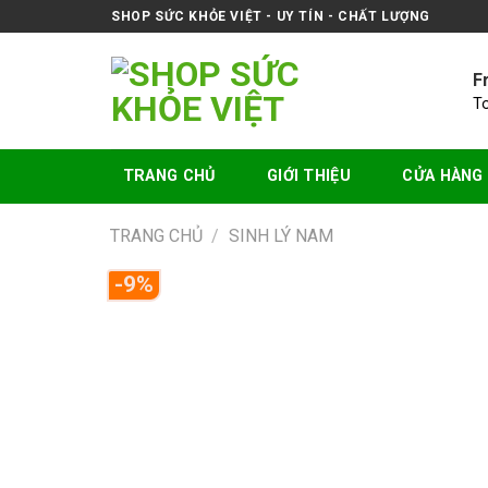
Skip
SHOP SỨC KHỎE VIỆT - UY TÍN - CHẤT LƯỢNG
to
content
F
T
TRANG CHỦ
GIỚI THIỆU
CỬA HÀNG
TRANG CHỦ
/
SINH LÝ NAM
-9%