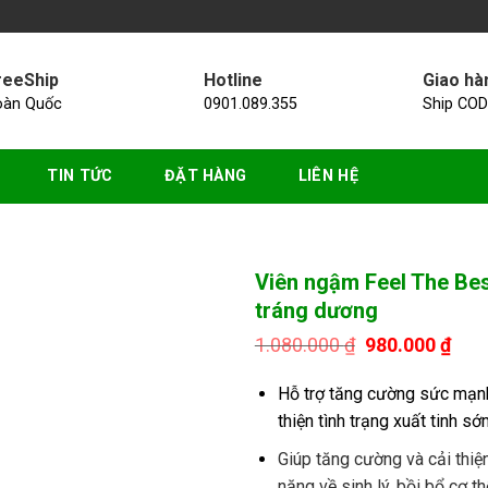
reeShip
Hotline
Giao hà
oàn Quốc
0901.089.355
Ship COD
TIN TỨC
ĐẶT HÀNG
LIÊN HỆ
Viên ngậm Feel The Bes
tráng dương
Giá
Giá
1.080.000
₫
980.000
₫
gốc
hiện
là:
tại
Hỗ trợ tăng cường sức mạnh 
1.080.000 ₫.
là:
980.
thiện tình trạng xuất tinh sớ
Giúp tăng cường và cải thiện
năng về sinh lý, bồi bổ cơ th