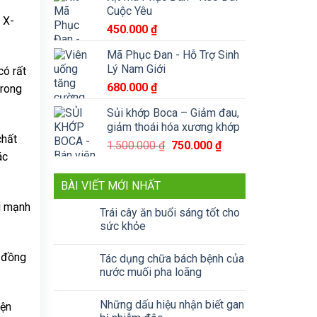
là:
tại
Cuộc Yêu
790.000 ₫.
là:
 X-
450.000
₫
590.000 ₫.
Mã Phục Đan - Hỗ Trợ Sinh
Lý Nam Giới
có rất
680.000
₫
trong
Sủi khớp Boca – Giảm đau,
giảm thoái hóa xương khớp
chất
Giá
Giá
1.500.000
₫
750.000
₫
ác
gốc
hiện
là:
tại
BÀI VIẾT MỚI NHẤT
1.500.000 ₫.
là:
750.000 ₫.
ng mạnh
Trái cây ăn buổi sáng tốt cho
sức khỏe
m đồng
Tác dụng chữa bách bệnh của
nước muối pha loãng
Những dấu hiệu nhận biết gan
iện