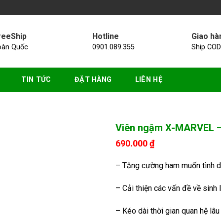
reeShip
Hotline
Giao hà
oàn Quốc
0901.089.355
Ship COD
TIN TỨC
ĐẶT HÀNG
LIÊN HỆ
Viên ngậm X-MARVEL – 
690.000
₫
– Tăng cường ham muốn tình d
– Cải thiện các vấn đề về sinh
– Kéo dài thời gian quan hệ lâ