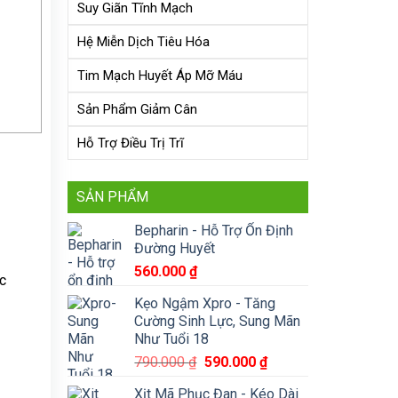
Suy Giãn Tĩnh Mạch
Hệ Miễn Dịch Tiêu Hóa
Tim Mạch Huyết Áp Mỡ Máu
Sản Phẩm Giảm Cân
Hỗ Trợ Điều Trị Trĩ
SẢN PHẨM
Bepharin - Hỗ Trợ Ổn Định
Đường Huyết
560.000
₫
c
Kẹo Ngậm Xpro - Tăng
Cường Sinh Lực, Sung Mãn
Như Tuổi 18
Giá
Giá
790.000
₫
590.000
₫
gốc
hiện
Xịt Mã Phục Đan - Kéo Dài