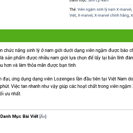
Danh mục:
Sinh Lý Nam
Thẻ:
Viên ngậm sinh lý nam X-marvel
,
Việt
,
X-marvel
,
X-marvel chính hãng
,
X
ện chức năng sinh lý ở nam giới dưới dạng viên ngậm được bào c
 là sản phẩm được nhiều nam giới lựa chọn để lấy lại bản lĩnh đàn
âu hơn và làm thỏa mãn được bạn tình.
 đại, ứng dụng dạng viên Lozenges lần đầu tiên tại Việt Nam d
phút. Việc tan nhanh như vậy giúp các hoạt chất trong viên ngậm 
ối ưu nhất.
Danh Mục Bài Viết
[
Ẩn
]