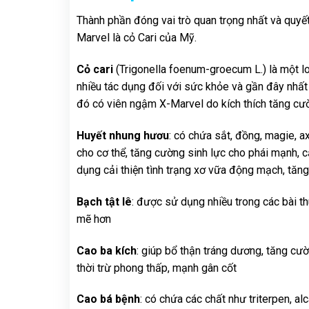
Thành phần đóng vai trò quan trọng nhất và quy
Marvel là cỏ Cari của Mỹ.
Cỏ cari
(Trigonella foenum-groecum L.) là một l
nhiều tác dụng đối với sức khỏe và gần đây nhấ
đó có viên ngậm X-Marvel do kích thích tăng cườ
Huyết nhung hươu
: có chứa sắt, đồng, magie, a
cho cơ thể, tăng cường sinh lực cho phái mạnh, cả
dụng cải thiện tình trạng xơ vữa động mạch, tăn
Bạch tật lê
: được sử dụng nhiều trong các bài t
mẽ hơn
Cao ba kích
: giúp bổ thận tráng dương, tăng cườn
thời trừ phong thấp, mạnh gân cốt
Cao bá bệnh
: có chứa các chất như triterpen, al