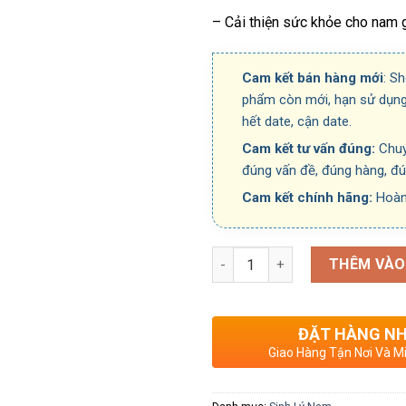
– Cải thiện sức khỏe cho nam gi
Cam kết bán hàng mới
: S
phẩm còn mới, hạn sử dụng
hết date, cận date.
Cam kết tư vấn đúng:
Chuy
đúng vấn đề, đúng hàng, đ
Cam kết chính hãng:
Hoàn
Số lượng
THÊM VÀO
ĐẶT HÀNG N
Giao Hàng Tận Nơi Và Mi