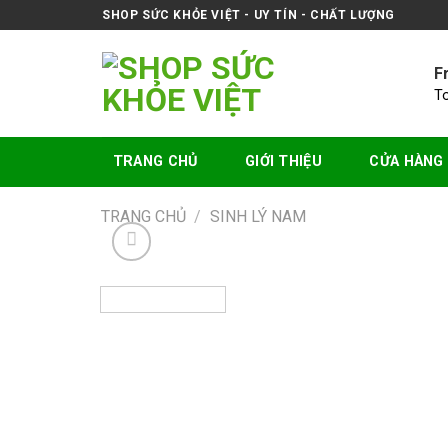
Skip
SHOP SỨC KHỎE VIỆT - UY TÍN - CHẤT LƯỢNG
to
content
F
T
TRANG CHỦ
GIỚI THIỆU
CỬA HÀNG
TRANG CHỦ
/
SINH LÝ NAM