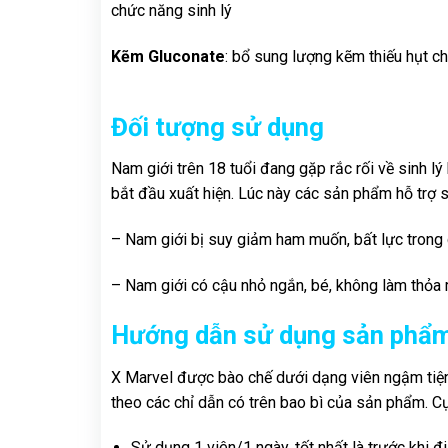
chức năng sinh lý
Kẽm Gluconate
: bổ sung lượng kẽm thiếu hụt ch
Đối tượng sử dụng
Nam giới trên 18 tuổi đang gặp rắc rối về sinh l
bắt đầu xuất hiện. Lúc này các sản phẩm hỗ trợ si
– Nam giới bị suy giảm ham muốn, bất lực trong c
– Nam giới có cậu nhỏ ngắn, bé, không làm thỏa 
Hướng dẫn sử dụng sản phẩ
X Marvel được bào chế dưới dạng viên ngậm tiện 
theo các chỉ dẫn có trên bao bì của sản phẩm. Cụ
Sử dụng 1 viên/1 ngày, tốt nhất là trước khi đi