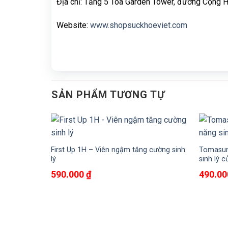
Địa chỉ: Tầng 5 Tòa Garden Tower, đường Cộng 
Website:
www.shopsuckhoeviet.com
SẢN PHẨM TƯƠNG TỰ
First Up 1H – Viên ngậm tăng cường sinh
Tomasun
lý
sinh lý 
590.000
₫
490.0