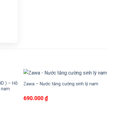
-29%
HD ) – Hỗ
Zawa – Nước tăng cường sinh lý nam
ý nam
690.000
₫
00 ₫.