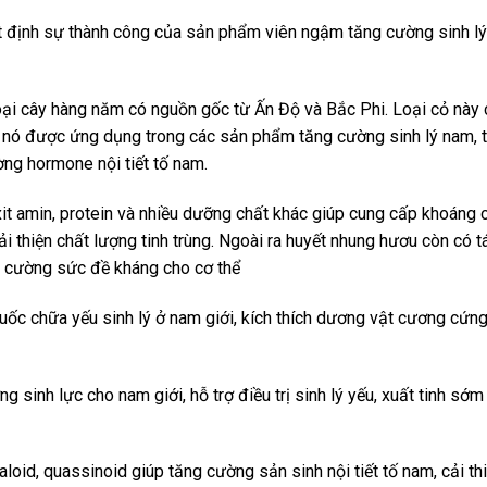
ết định sự thành công của sản phẩm viên ngậm tăng cường sinh lý
oại cây hàng năm có nguồn gốc từ Ấn Độ và Bắc Phi. Loại cỏ này 
t nó được ứng dụng trong các sản phẩm tăng cường sinh lý nam, 
ng hormone nội tiết tố nam.
xit amin, protein và nhiều dưỡng chất khác giúp cung cấp khoáng 
i thiện chất lượng tinh trùng. Ngoài ra huyết nhung hươu còn có t
g cường sức đề kháng cho cơ thể
huốc chữa yếu sinh lý ở nam giới, kích thích dương vật cương cứ
g sinh lực cho nam giới, hỗ trợ điều trị sinh lý yếu, xuất tinh sớ
caloid, quassinoid giúp tăng cường sản sinh nội tiết tố nam, cải th