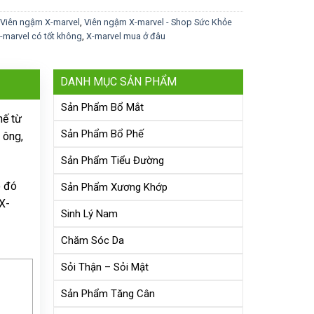
Viên ngậm X-marvel
,
Viên ngậm X-marvel - Shop Sức Khỏe
-marvel có tốt không
,
X-marvel mua ở đâu
DANH MỤC SẢN PHẨM
Sản Phẩm Bổ Mắt
hế từ
Sản Phẩm Bổ Phế
 ông,
Sản Phẩm Tiểu Đường
o đó
Sản Phẩm Xương Khớp
X-
Sinh Lý Nam
Chăm Sóc Da
Sỏi Thận – Sỏi Mật
Sản Phẩm Tăng Cân