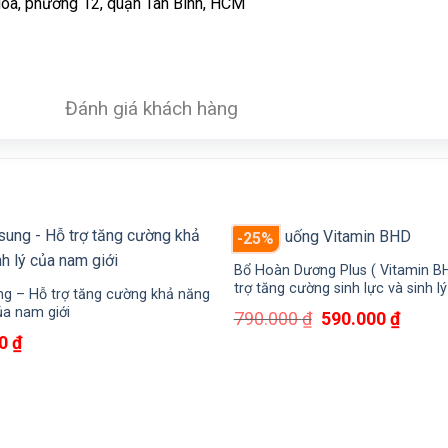
Hòa, phường 12, quận Tân Bình, HCM
Đánh giá khách hàng
-25%
Bổ Hoàn Dương Plus ( Vitamin B
trợ tăng cường sinh lực và sinh l
g – Hỗ trợ tăng cường khả năng
của nam giới
Giá
Giá
790.000
₫
590.000
₫
gốc
hiện
00
₫
là:
tại
790.000 ₫.
là:
590.0