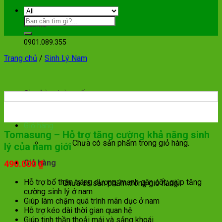
Hotline
0901.089.355
Trang chủ
/
Sinh Lý Nam
Giao hàng toàn quốc
Ship COD tận nhà
Giỏ hàng
Tomasung – Hỗ trợ tăng cường khả năng sinh
Chưa có sản phẩm trong giỏ hàng.
lý của nam giới
Giỏ hàng
490.000
₫
Hỗ trợ bổ thận tráng dương, mạnh gân cốt, giúp tăng
Chưa có sản phẩm trong giỏ hàng.
cường sinh lý ở nam
Giúp làm chậm quá trình mãn dục ở nam
Hỗ trợ kéo dài thời gian quan hệ
Giúp tinh thần thoải mái và sảng khoái