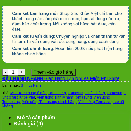
Cam kết bán hàng mới
: Shop Sức Khỏe Việt chỉ bán cho
khách hàng các sản phẩm còn mới, hạn sử dụng còn xa,
đảm bảo chất lượng. Nói không với hàng hết date, cận
date.
Cam kết tư vấn đúng:
Chuyên nghiệp và chân thành tư vấn
từ tâm, tư vấn đúng vấn đề, đúng hàng, đúng cách dùng.
Cam kết chính hãng:
Hoàn tiền 200% nếu phát hiện hàng
không chính hãng.
Số lượng
Thêm vào giỏ hàng
ĐẶT HÀNG NHANH
Giao Hàng Tận Nơi Và Miễn Phí Ship!
Danh mục:
Sinh Lý Nam
Thẻ:
Mua Tomasung ở đâu
,
Tomasung
,
Tomasung chính hãng
,
Tomasung-
Shop Sức Khỏe Việt
,
Viên uống sinh lý nam Tomasung
,
Viên uống
Tomasung
,
Viên uống Tomasung chính hãng
,
Viên uống Tomasung có tốt
không
Mô tả sản phẩm
Đánh giá (0)