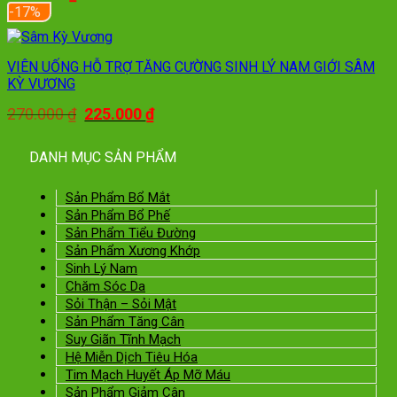
-17%
VIÊN UỐNG HỖ TRỢ TĂNG CƯỜNG SINH LÝ NAM GIỚI SÂM
KỲ VƯƠNG
Giá
Giá
270.000
₫
225.000
₫
gốc
hiện
là:
tại
DANH MỤC SẢN PHẨM
270.000 ₫.
là:
225.000 ₫.
Sản Phẩm Bổ Mắt
Sản Phẩm Bổ Phế
Sản Phẩm Tiểu Đường
Sản Phẩm Xương Khớp
Sinh Lý Nam
Chăm Sóc Da
Sỏi Thận – Sỏi Mật
Sản Phẩm Tăng Cân
Suy Giãn Tĩnh Mạch
Hệ Miễn Dịch Tiêu Hóa
Tim Mạch Huyết Áp Mỡ Máu
Sản Phẩm Giảm Cân