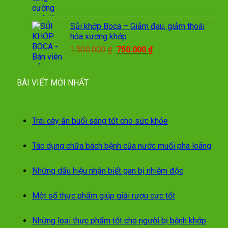
Sủi khớp Boca – Giảm đau, giảm thoái
hóa xương khớp
Giá
Giá
1.500.000
₫
750.000
₫
gốc
hiện
là:
tại
1.500.000 ₫.
là:
BÀI VIẾT MỚI NHẤT
750.000 ₫.
Trái cây ăn buổi sáng tốt cho sức khỏe
Tác dụng chữa bách bệnh của nước muối pha loãng
Những dấu hiệu nhận biết gan bị nhiễm độc
Một số thực phẩm giúp giải rượu cực tốt
Những loại thực phẩm tốt cho người bị bệnh khớp