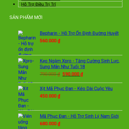
Hỗ Trợ Điều Trị Trĩ
SẢN PHẨM MỚI
Bepharin - Hỗ Trợ Ổn Định Đường Huyết
560.000
₫
Kẹo Ngậm Xpro - Tăng Cường Sinh Lực,
Sung Mãn Như Tuổi 18
Giá
Giá
790.000
₫
590.000
₫
gốc
hiện
là:
tại
Xịt Mã Phục Đan - Kéo Dài Cuộc Yêu
790.000 ₫.
là:
450.000
₫
590.000 ₫.
Mã Phục Đan - Hỗ Trợ Sinh Lý Nam Giới
680.000
₫