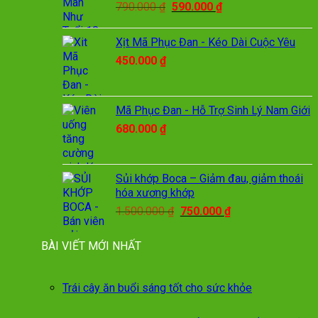
Giá
Giá
790.000
₫
590.000
₫
gốc
hiện
là:
tại
Xịt Mã Phục Đan - Kéo Dài Cuộc Yêu
790.000 ₫.
là:
450.000
₫
590.000 ₫.
Mã Phục Đan - Hỗ Trợ Sinh Lý Nam Giới
680.000
₫
Sủi khớp Boca – Giảm đau, giảm thoái
hóa xương khớp
Giá
Giá
1.500.000
₫
750.000
₫
gốc
hiện
là:
tại
BÀI VIẾT MỚI NHẤT
1.500.000 ₫.
là:
750.000 ₫.
Trái cây ăn buổi sáng tốt cho sức khỏe