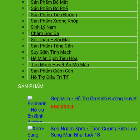
Sản Phẩm Bổ Mắt
Sản Phẩm Bổ Phế
Sản Phẩm Tiểu Đường
Sản Phẩm Xương Khớp
Sinh Lý Nam
Chăm Sóc Da
Sỏi Thận – Sỏi Mật
Sản Phẩm Tăng Cân
Suy Giãn Tĩnh Mạch
Hệ Miễn Dịch Tiêu Hóa
Tim Mạch Huyết Áp Mỡ Máu
Sản Phẩm Giảm Cân
Hỗ Trợ Điều Trị Trĩ
SẢN PHẨM
Bepharin - Hỗ Trợ Ổn Định Đường Huyết
560.000
₫
Kẹo Ngậm Xpro - Tăng Cường Sinh Lực,
Sung Mãn Như Tuổi 18