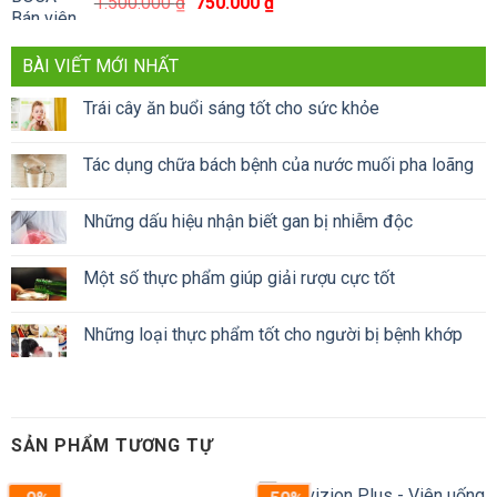
Giá
Giá
1.500.000
₫
750.000
₫
gốc
hiện
là:
tại
BÀI VIẾT MỚI NHẤT
1.500.000 ₫.
là:
750.000 ₫.
Trái cây ăn buổi sáng tốt cho sức khỏe
Tác dụng chữa bách bệnh của nước muối pha loãng
Những dấu hiệu nhận biết gan bị nhiễm độc
Một số thực phẩm giúp giải rượu cực tốt
Những loại thực phẩm tốt cho người bị bệnh khớp
SẢN PHẨM TƯƠNG TỰ