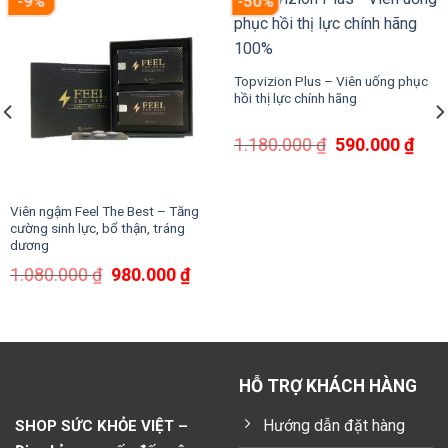
-9%
-50%
Topvizion Plus – Viên uống phục
hồi thị lực chính hãng
Giá
Giá
1.180.000
₫
590.000
₫
gốc
hiện
là:
tại
1.180.000 ₫.
là:
Viên ngậm Feel The Best – Tăng
590.
cường sinh lực, bổ thận, tráng
dương
Giá
Giá
1.080.000
₫
980.000
₫
gốc
hiện
là:
tại
1.080.000 ₫.
là:
980.000 ₫.
HỖ TRỢ KHÁCH HÀNG
Hướng dẫn đặt hàng
SHOP SỨC KHỎE VIỆT –