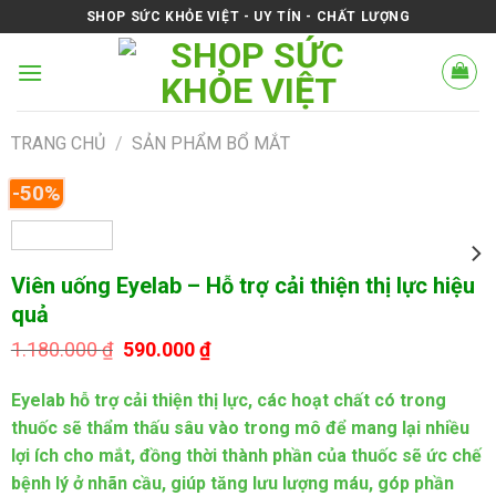
Skip
SHOP SỨC KHỎE VIỆT - UY TÍN - CHẤT LƯỢNG
to
content
TRANG CHỦ
/
SẢN PHẨM BỔ MẮT
-50%
Viên uống Eyelab – Hỗ trợ cải thiện thị lực hiệu
quả
Giá
Giá
1.180.000
₫
590.000
₫
gốc
hiện
là:
tại
Eyelab hỗ trợ cải thiện thị lực, các hoạt chất có trong
1.180.000 ₫.
là:
590.000 ₫.
thuốc sẽ thẩm thấu sâu vào trong mô để mang lại nhiều
lợi ích cho mắt, đồng thời thành phần của thuốc sẽ ức chế
bệnh lý ở nhãn cầu, giúp tăng lưu lượng máu, góp phần