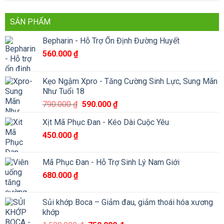
SẢN PHẨM
Bepharin - Hỗ Trợ Ổn Định Đường Huyết
560.000
₫
Kẹo Ngậm Xpro - Tăng Cường Sinh Lực, Sung Mãn
Như Tuổi 18
Giá
Giá
790.000
₫
590.000
₫
gốc
hiện
Xịt Mã Phục Đan - Kéo Dài Cuộc Yêu
là:
tại
450.000
₫
790.000 ₫.
là:
590.000 ₫.
Mã Phục Đan - Hỗ Trợ Sinh Lý Nam Giới
680.000
₫
Sủi khớp Boca – Giảm đau, giảm thoái hóa xương
khớp