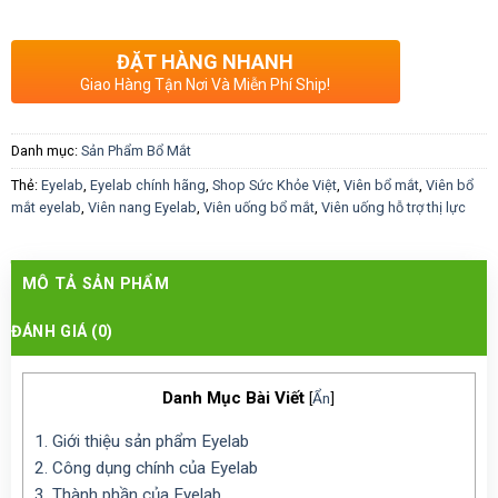
ĐẶT HÀNG NHANH
Giao Hàng Tận Nơi Và Miễn Phí Ship!
Danh mục:
Sản Phẩm Bổ Mắt
Thẻ:
Eyelab
,
Eyelab chính hãng
,
Shop Sức Khỏe Việt
,
Viên bổ mắt
,
Viên bổ
mắt eyelab
,
Viên nang Eyelab
,
Viên uống bổ mắt
,
Viên uống hỗ trợ thị lực
MÔ TẢ SẢN PHẨM
ĐÁNH GIÁ (0)
Danh Mục Bài Viết
[
Ẩn
]
1.
Giới thiệu sản phẩm Eyelab
2.
Công dụng chính của Eyelab
3.
Thành phần của Eyelab