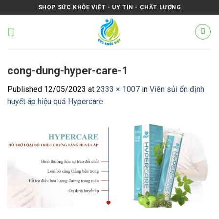
Skip
SHOP SỨC KHỎE VIỆT - UY TÍN - CHẤT LƯỢNG
to
content
cong-dung-hyper-care-1
Published
12/05/2023
at
2333 × 1007
in
Viên sủi ổn định
huyết áp hiệu quả Hypercare