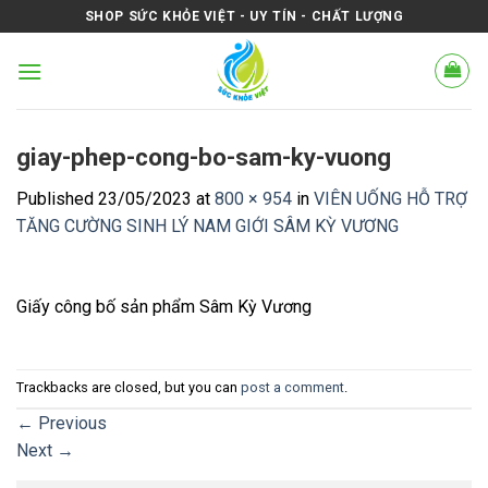
Skip
SHOP SỨC KHỎE VIỆT - UY TÍN - CHẤT LƯỢNG
to
content
giay-phep-cong-bo-sam-ky-vuong
Published
23/05/2023
at
800 × 954
in
VIÊN UỐNG HỖ TRỢ
TĂNG CƯỜNG SINH LÝ NAM GIỚI SÂM KỲ VƯƠNG
Giấy công bố sản phẩm Sâm Kỳ Vương
Trackbacks are closed, but you can
post a comment
.
←
Previous
Next
→