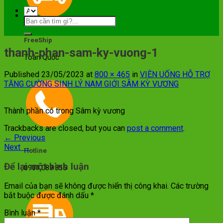
FreeShip
thanh-phan-sam-ky-vuong-1
Toàn Quốc
Published
23/05/2023
at
800 × 465
in
VIÊN UỐNG HỖ TRỢ
TĂNG CƯỜNG SINH LÝ NAM GIỚI SÂM KỲ VƯƠNG
Thành phần có trong Sâm kỳ vương
Trackbacks are closed, but you can
post a comment
.
←
Previous
Next
→
Hotline
Để lại một bình luận
0901.089.355
Email của bạn sẽ không được hiển thị công khai.
Các trường
bắt buộc được đánh dấu
*
Bình luận
*