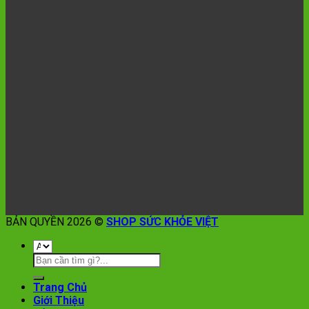
BẢN QUYỀN 2026 ©
SHOP SỨC KHỎE VIỆT
Trang Chủ
Giới Thiệu