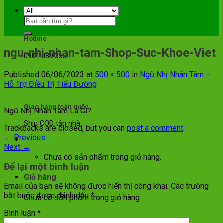
Hotline
ngu-nhi-nhan-tam-Shop-Suc-Khoe-Viet
0901.089.355
Published
06/06/2023
at
500 × 500
in
Ngũ Nhị Nhân Tâm –
Hỗ Trợ Điều Trị Tiểu Đường
Giao hàng toàn quốc
Ngũ Nhị Nhân Tâm Là Gì?
Ship COD tận nhà
Trackbacks are closed, but you can
post a comment
.
←
Previous
Giỏ hàng
Next
→
Chưa có sản phẩm trong giỏ hàng.
Để lại một bình luận
Giỏ hàng
Email của bạn sẽ không được hiển thị công khai.
Các trường
bắt buộc được đánh dấu
*
Chưa có sản phẩm trong giỏ hàng.
Bình luận
*