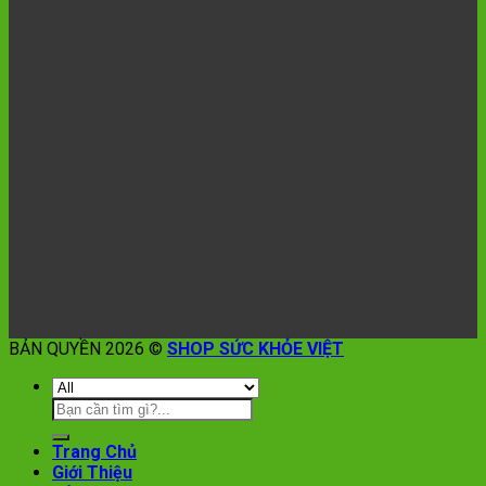
BẢN QUYỀN 2026 ©
SHOP SỨC KHỎE VIỆT
Trang Chủ
Giới Thiệu