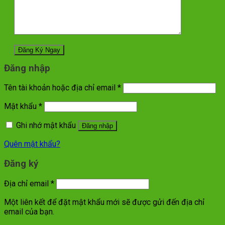
Đăng nhập
Tên tài khoản hoặc địa chỉ email
*
Mật khẩu
*
Ghi nhớ mật khẩu
Đăng nhập
Quên mật khẩu?
Đăng ký
Địa chỉ email
*
Một liên kết để đặt mật khẩu mới sẽ được gửi đến địa chỉ
email của bạn.