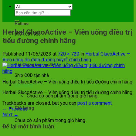
Hotline
Herbal GlucoActive – Viên uống điều trị
0901.089.355
tiểu đường chính hãng
Published
11/06/2023
at
720 × 720
in
Herbal GlucoActive –
Viên uống ổn định đường huyết chính hãng
Giao hàng toàn quốc
Ship COD tận nhà
Herbal GlucoActive – Viên uống điều trị tiểu đường chính hãng
Giỏ hàng
Herbal GlucoActive – Viên uống điều trị tiểu đường chính hãng
Chưa có sản phẩm trong giỏ hàng.
Trackbacks are closed, but you can
post a comment
.
Giỏ hàng
←
Previous
Next
→
Chưa có sản phẩm trong giỏ hàng.
Để lại một bình luận