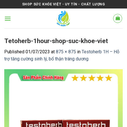
Skip
SHOP SỨC KHỎE VIỆT - UY TÍN - CHẤT LƯỢNG
to
content
Tetoherb-1hour-shop-suc-khoe-viet
Published
01/07/2023
at
875 × 875
in
Testoherb 1H – Hỗ
trợ tăng cường sinh lý, bổ thận tráng dương