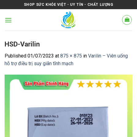
Skip
SHOP SỨC KHỎE VIỆT - UY TÍN - CHẤT LƯỢNG
to
content
HSD-Varilin
Published
01/07/2023
at
875 × 875
in
Varilin – Viên uống
hỗ trợ điều trị suy giãn tĩnh mạch