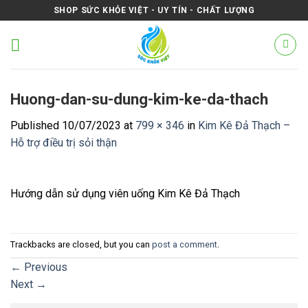
Skip
SHOP SỨC KHỎE VIỆT - UY TÍN - CHẤT LƯỢNG
to
content
Huong-dan-su-dung-kim-ke-da-thach
Published
10/07/2023
at
799 × 346
in
Kim Kê Đả Thạch –
Hỗ trợ điều trị sỏi thận
Hướng dẫn sử dụng viên uống Kim Kê Đả Thạch
Trackbacks are closed, but you can
post a comment
.
←
Previous
Next
→