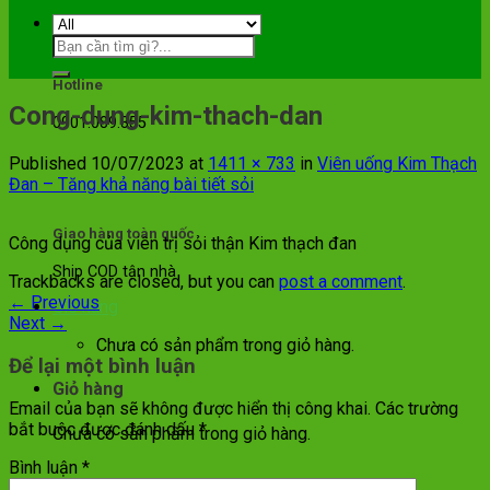
Hotline
Cong-dung-kim-thach-dan
0901.089.355
Published
10/07/2023
at
1411 × 733
in
Viên uống Kim Thạch
Đan – Tăng khả năng bài tiết sỏi
Giao hàng toàn quốc
Công dụng của viên trị sỏi thận Kim thạch đan
Ship COD tận nhà
Trackbacks are closed, but you can
post a comment
.
←
Previous
Giỏ hàng
Next
→
Chưa có sản phẩm trong giỏ hàng.
Để lại một bình luận
Giỏ hàng
Email của bạn sẽ không được hiển thị công khai.
Các trường
bắt buộc được đánh dấu
*
Chưa có sản phẩm trong giỏ hàng.
Bình luận
*