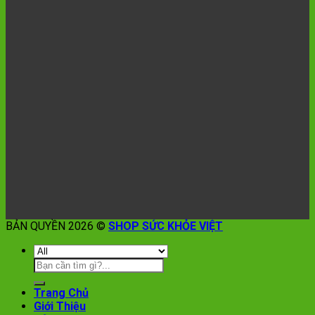
BẢN QUYỀN 2026 ©
SHOP SỨC KHỎE VIỆT
Trang Chủ
Giới Thiệu