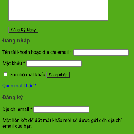
Đăng nhập
Tên tài khoản hoặc địa chỉ email
*
Mật khẩu
*
Ghi nhớ mật khẩu
Đăng nhập
Quên mật khẩu?
Đăng ký
Địa chỉ email
*
Một liên kết để đặt mật khẩu mới sẽ được gửi đến địa chỉ
email của bạn.