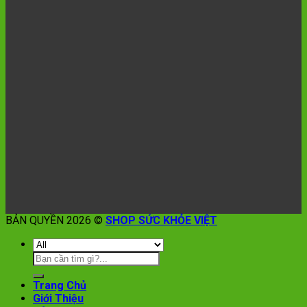
BẢN QUYỀN 2026 ©
SHOP SỨC KHỎE VIỆT
Trang Chủ
Giới Thiệu