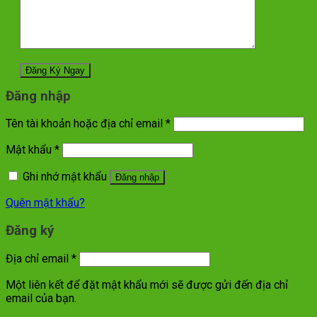
Đăng nhập
Tên tài khoản hoặc địa chỉ email
*
Mật khẩu
*
Ghi nhớ mật khẩu
Đăng nhập
Quên mật khẩu?
Đăng ký
Địa chỉ email
*
Một liên kết để đặt mật khẩu mới sẽ được gửi đến địa chỉ
email của bạn.