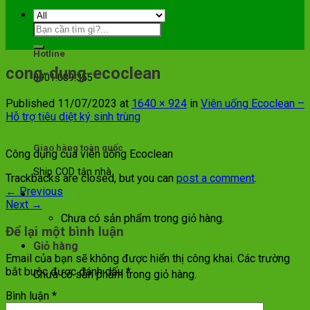
Hotline
cong-dung-ecoclean
0901.089.355
Published
11/07/2023
at
1640 × 924
in
Viên uống Ecoclean –
Hỗ trợ tiêu diệt ký sinh trùng
Giao hàng toàn quốc
Công dụng của viên uống Ecoclean
Ship COD tận nhà
Trackbacks are closed, but you can
post a comment
.
←
Previous
Giỏ hàng
Next
→
Chưa có sản phẩm trong giỏ hàng.
Để lại một bình luận
Giỏ hàng
Email của bạn sẽ không được hiển thị công khai.
Các trường
bắt buộc được đánh dấu
*
Chưa có sản phẩm trong giỏ hàng.
Bình luận
*