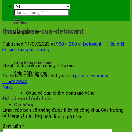
Hotline
thanh-phan-cua-detoxant
0901.089.355
Published
11/07/2023
at
900 × 260
in
Detoxant – Tiêu diệt
ký sinh trùng hôi miệng
Giao hàng toàn quốc
Thành phần của viên uống Detoxant
Ship COD tận nhà
Trackbacks are closed, but you can
post a comment
.
←
Previous
Giỏ hàng
Next
→
Chưa có sản phẩm trong giỏ hàng.
Để lại một bình luận
Giỏ hàng
Email của bạn sẽ không được hiển thị công khai.
Các trường
bắt buộc được đánh dấu
*
Chưa có sản phẩm trong giỏ hàng.
Bình luận
*