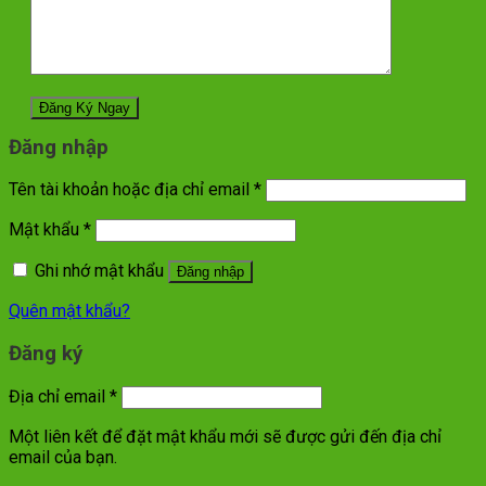
Đăng nhập
Tên tài khoản hoặc địa chỉ email
*
Mật khẩu
*
Ghi nhớ mật khẩu
Đăng nhập
Quên mật khẩu?
Đăng ký
Địa chỉ email
*
Một liên kết để đặt mật khẩu mới sẽ được gửi đến địa chỉ
email của bạn.