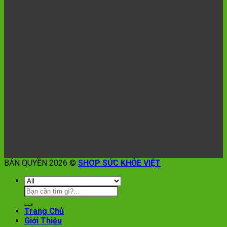
BẢN QUYỀN 2026 ©
SHOP SỨC KHỎE VIỆT
Trang Chủ
Giới Thiệu