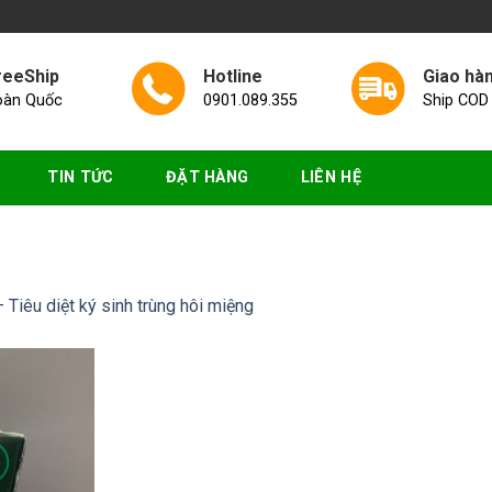
reeShip
Hotline
Giao hà
oàn Quốc
0901.089.355
Ship COD
TIN TỨC
ĐẶT HÀNG
LIÊN HỆ
 Tiêu diệt ký sinh trùng hôi miệng