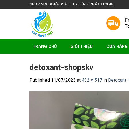
Skip
SHOP SỨC KHỎE VIỆT - UY TÍN - CHẤT LƯỢNG
to
content
F
T
TRANG CHỦ
GIỚI THIỆU
CỬA HÀNG
detoxant-shopskv
Published
11/07/2023
at
432 × 517
in
Detoxant –