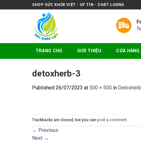
Skip
SHOP SỨC KHỎE VIỆT - UY TÍN - CHẤT LƯỢNG
to
content
F
T
TRANG CHỦ
GIỚI THIỆU
CỬA HÀNG
detoxherb-3
Published
26/07/2023
at
500 × 500
in
Detoxherb 
Trackbacks are closed, but you can
post a comment
.
←
Previous
Next
→