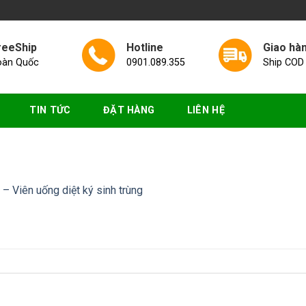
reeShip
Hotline
Giao hà
oàn Quốc
0901.089.355
Ship COD
TIN TỨC
ĐẶT HÀNG
LIÊN HỆ
– Viên uống diệt ký sinh trùng