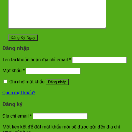
Đăng nhập
Tên tài khoản hoặc địa chỉ email
*
Mật khẩu
*
Ghi nhớ mật khẩu
Đăng nhập
Quên mật khẩu?
Đăng ký
Địa chỉ email
*
Một liên kết để đặt mật khẩu mới sẽ được gửi đến địa chỉ