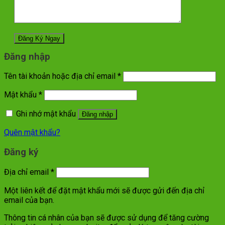
Đăng nhập
Tên tài khoản hoặc địa chỉ email
*
Mật khẩu
*
Ghi nhớ mật khẩu
Đăng nhập
Quên mật khẩu?
Đăng ký
Địa chỉ email
*
Một liên kết để đặt mật khẩu mới sẽ được gửi đến địa chỉ
email của bạn.
Thông tin cá nhân của bạn sẽ được sử dụng để tăng cường