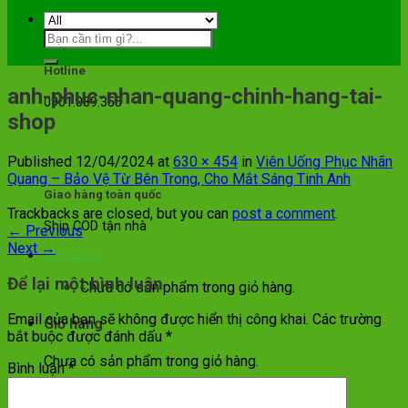
Hotline
anh-phuc-nhan-quang-chinh-hang-tai-
0901.089.355
shop
Published
12/04/2024
at
630 × 454
in
Viên Uống Phục Nhãn
Quang – Bảo Vệ Từ Bên Trong, Cho Mắt Sáng Tinh Anh
Giao hàng toàn quốc
Trackbacks are closed, but you can
post a comment
.
Ship COD tận nhà
←
Previous
Next
→
Giỏ hàng
Để lại một bình luận
Chưa có sản phẩm trong giỏ hàng.
Email của bạn sẽ không được hiển thị công khai.
Các trường
Giỏ hàng
bắt buộc được đánh dấu
*
Chưa có sản phẩm trong giỏ hàng.
Bình luận
*