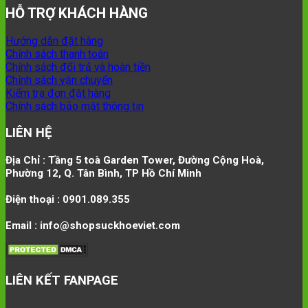
HỖ TRỢ KHÁCH HÀNG
Hướng dẫn đặt hàng
Chính sách thanh toán
Chính sách đổi trả và hoàn tiền
Chính sách vận chuyển
Kiểm tra đơn đặt hàng
Chính sách bảo mật thông tin
LIÊN HỆ
Địa Chỉ : Tầng 5 toà Garden Tower, Đường Cộng Hoà,
Phường 12, Q. Tân Bình, TP Hồ Chí Minh
Điện thoại : 0901.089.355
Email : info@shopsuckhoeviet.com
LIÊN KẾT FANPAGE