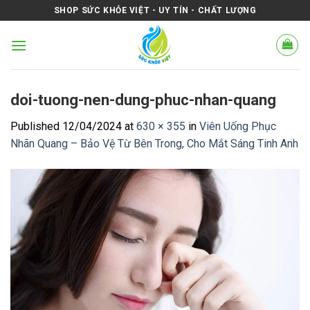
Skip
SHOP SỨC KHỎE VIỆT - UY TÍN - CHẤT LƯỢNG
to
content
doi-tuong-nen-dung-phuc-nhan-quang
Published
12/04/2024
at
630 × 355
in
Viên Uống Phục
Nhãn Quang – Bảo Vệ Từ Bên Trong, Cho Mắt Sáng Tinh Anh