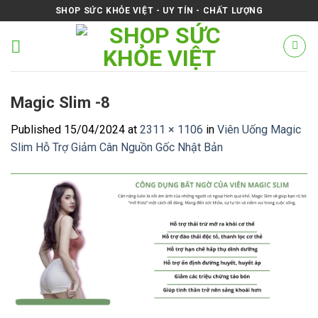
Skip
SHOP SỨC KHỎE VIỆT - UY TÍN - CHẤT LƯỢNG
to
content
Magic Slim -8
Published
15/04/2024
at
2311 × 1106
in
Viên Uống Magic
Slim Hỗ Trợ Giảm Cân Nguồn Gốc Nhật Bản