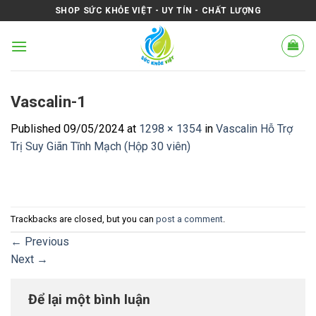
Skip
SHOP SỨC KHỎE VIỆT - UY TÍN - CHẤT LƯỢNG
to
content
Vascalin-1
Published
09/05/2024
at
1298 × 1354
in
Vascalin Hỗ Trợ
Trị Suy Giãn Tĩnh Mạch (Hộp 30 viên)
Trackbacks are closed, but you can
post a comment
.
←
Previous
Next
→
Để lại một bình luận