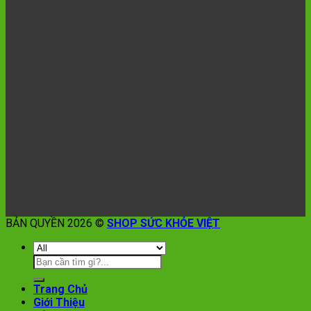
BẢN QUYỀN 2026 ©
SHOP SỨC KHỎE VIỆT
Trang Chủ
Giới Thiệu