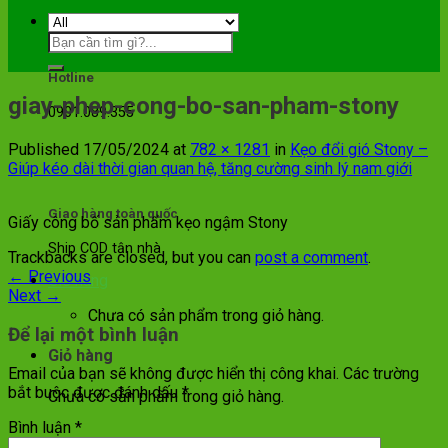
Hotline
giay-phep-cong-bo-san-pham-stony
0901.089.355
Published
17/05/2024
at
782 × 1281
in
Kẹo đổi gió Stony –
Giúp kéo dài thời gian quan hệ, tăng cường sinh lý nam giới
Giao hàng toàn quốc
Giấy công bố sản phẩm kẹo ngậm Stony
Ship COD tận nhà
Trackbacks are closed, but you can
post a comment
.
←
Previous
Giỏ hàng
Next
→
Chưa có sản phẩm trong giỏ hàng.
Để lại một bình luận
Giỏ hàng
Email của bạn sẽ không được hiển thị công khai.
Các trường
bắt buộc được đánh dấu
*
Chưa có sản phẩm trong giỏ hàng.
Bình luận
*