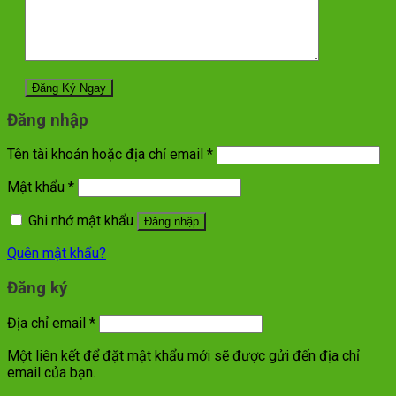
Đăng nhập
Tên tài khoản hoặc địa chỉ email
*
Mật khẩu
*
Ghi nhớ mật khẩu
Đăng nhập
Quên mật khẩu?
Đăng ký
Địa chỉ email
*
Một liên kết để đặt mật khẩu mới sẽ được gửi đến địa chỉ
email của bạn.