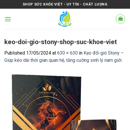
Skip
SHOP SỨC KHỎE VIỆT - UY TÍN - CHẤT LƯỢNG
to
content
keo-doi-gio-stony-shop-suc-khoe-viet
Published
17/05/2024
at
630 × 630
in
Kẹo đổi gió Stony –
Giúp kéo dài thời gian quan hệ, tăng cường sinh lý nam giới