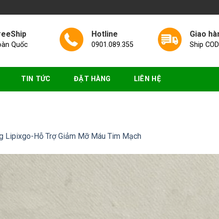
reeShip
Hotline
Giao hà
oàn Quốc
0901.089.355
Ship COD
TIN TỨC
ĐẶT HÀNG
LIÊN HỆ
g Lipixgo-Hỗ Trợ Giảm Mỡ Máu Tim Mạch