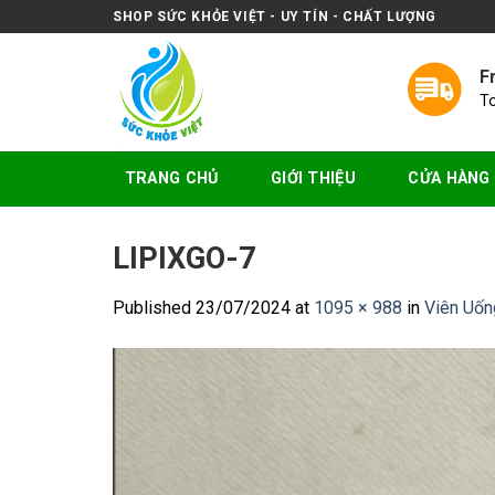
Skip
SHOP SỨC KHỎE VIỆT - UY TÍN - CHẤT LƯỢNG
to
content
F
T
TRANG CHỦ
GIỚI THIỆU
CỬA HÀNG
LIPIXGO-7
Published
23/07/2024
at
1095 × 988
in
Viên Uốn