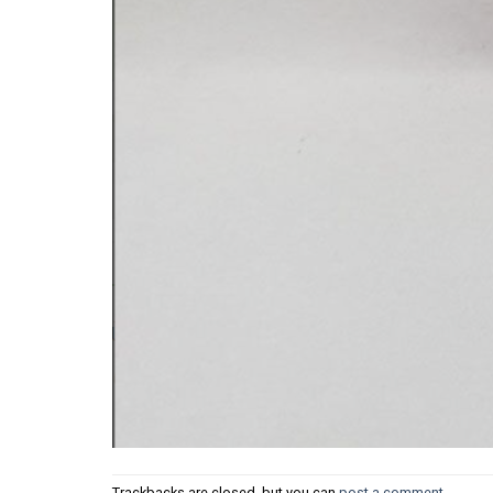
Trackbacks are closed, but you can
post a comment
.