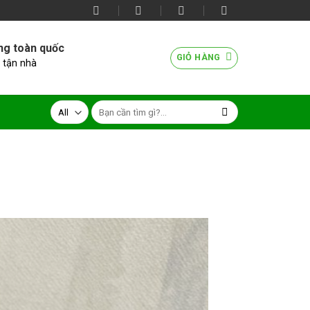
ng toàn quốc
GIỎ HÀNG
 tận nhà