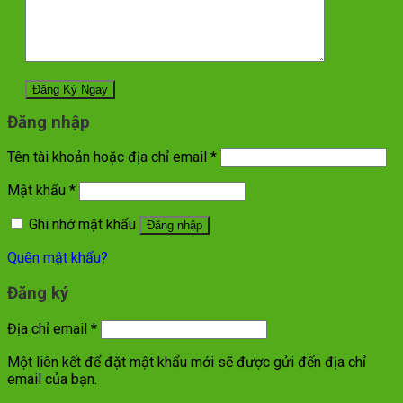
Đăng nhập
Tên tài khoản hoặc địa chỉ email
*
Mật khẩu
*
Ghi nhớ mật khẩu
Đăng nhập
Quên mật khẩu?
Đăng ký
Địa chỉ email
*
Một liên kết để đặt mật khẩu mới sẽ được gửi đến địa chỉ
email của bạn.