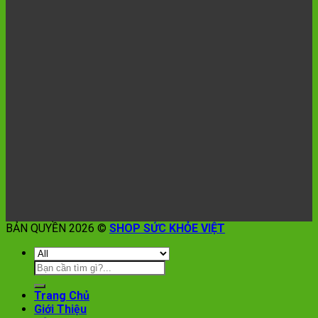
BẢN QUYỀN 2026 ©
SHOP SỨC KHỎE VIỆT
Trang Chủ
Giới Thiệu