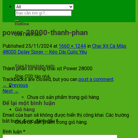
Hotline
power-28000-thanh-phan
0901.089.355
Published
25/11/2024
at
1660 × 1244
in
Chai Xịt Cá Mập
48000 Delay Spray – Kéo Dài Cuộc Yêu
Giao hàng toàn quốc
Thành phần có trong chai xịt Power 28000
Ship COD tận nhà
Trackbacks are closed, but you can
post a comment
.
←
Previous
Giỏ hàng
Next
→
Chưa có sản phẩm trong giỏ hàng.
Để lại một bình luận
Giỏ hàng
Email của bạn sẽ không được hiển thị công khai.
Các trường
bắt buộc được đánh dấu
*
Chưa có sản phẩm trong giỏ hàng.
Bình luận
*