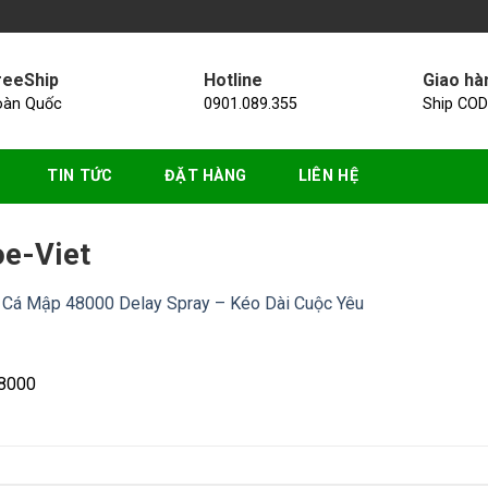
reeShip
Hotline
Giao hà
oàn Quốc
0901.089.355
Ship COD
TIN TỨC
ĐẶT HÀNG
LIÊN HỆ
e-Viet
t Cá Mập 48000 Delay Spray – Kéo Dài Cuộc Yêu
48000