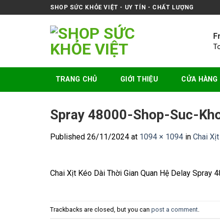
Skip
SHOP SỨC KHỎE VIỆT - UY TÍN - CHẤT LƯỢNG
to
content
F
T
TRANG CHỦ
GIỚI THIỆU
CỬA HÀNG
Spray 48000-Shop-Suc-Kho
Published
26/11/2024
at
1094 × 1094
in
Chai Xị
Chai Xịt Kéo Dài Thời Gian Quan Hệ Delay Spray 
Trackbacks are closed, but you can
post a comment
.