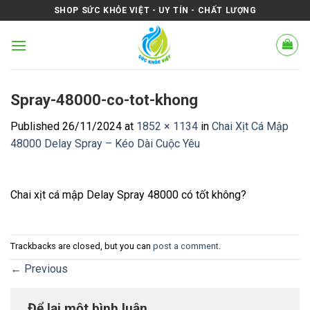
Skip
SHOP SỨC KHỎE VIỆT - UY TÍN - CHẤT LƯỢNG
to
content
Spray-48000-co-tot-khong
Published
26/11/2024
at
1852 × 1134
in
Chai Xịt Cá Mập
48000 Delay Spray – Kéo Dài Cuộc Yêu
Chai xịt cá mập Delay Spray 48000 có tốt không?
Trackbacks are closed, but you can
post a comment
.
←
Previous
Để lại một bình luận